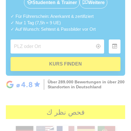
Studenten & Trainer
Weitere
✓ Für Führerschein: Anerkannt & zertifiziert
✓ Nur 1 Tag (7,5h = 9 UE)
✓ Auf Wunsch: Sehtest & Passbilder vor Ort
KURS FINDEN
Über 289.000 Bewertungen in über 200
Standorten in Deutschland
فحص نظر ك