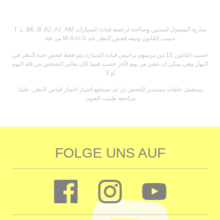
T ,L ,BE ,B ,A2 ,A1 ,AM سارية المفعول لسنتين وصالحة لرخصة قيادة السيارات
من فئة M-A-U-S حسب القانون وثيقة فحص النظر عند
حسب القانون 12 من مرسوم ترخيص قيادة السيارة يتم فقط فحص حدة النظر في
النهار وهي يمكن ان تتغير من يوم لآخر حسب فيما كان يعاني الشخص من قلة النوم
او لا
نستعمل حلقات مستدير للفحص إن لم تستطع إجتياز اختبار قياس النظر، عليك
مراجعة طبيب العيون
FOLGE UNS AUF