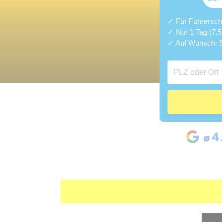
✓ Für Führerschei
✓ Nur 1 Tag (7,
✓ Auf Wunsch: S