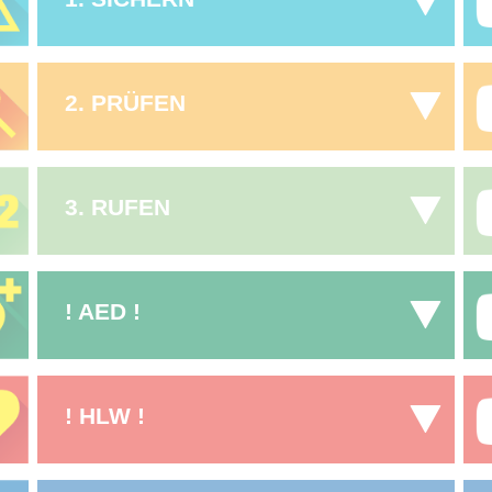
2. PRÜFEN
3. RUFEN
! AED !
! HLW !