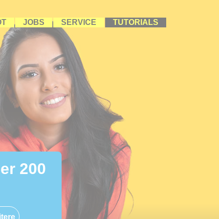
OT
JOBS
SERVICE
TUTORIALS
ber 200
tere