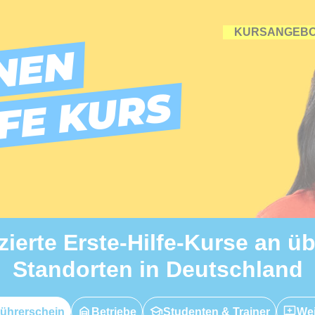
KURSANGEB
NEN
LFE KURS
izierte Erste-Hilfe-Kurse an ü
Standorten in Deutschland
ührerschein
Betriebe
Studenten & Trainer
Wei