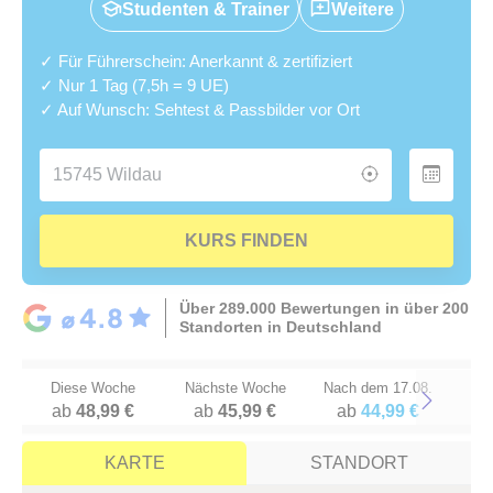
Studenten & Trainer
Weitere
✓ Für Führerschein: Anerkannt & zertifiziert
✓ Nur 1 Tag (7,5h = 9 UE)
✓ Auf Wunsch: Sehtest & Passbilder vor Ort
KURS FINDEN
Über 289.000 Bewertungen in über 200
Standorten in Deutschland
Diese Woche
Nächste Woche
Nach dem 17.08.
ab
48,99 €
ab
45,99 €
ab
44,99 €
Next
KARTE
STANDORT