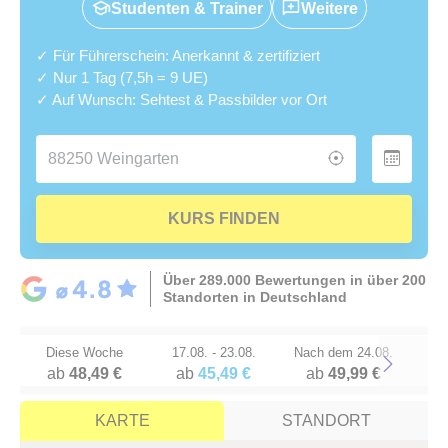
Studenten & Trainer
Weitere
✓ Für Führerschein: Anerkannt & zertifiziert
✓ Nur 1 Tag (7,5h = 9 UE)
✓ Auf Wunsch: Sehtest & Passbilder vor Ort
KURS FINDEN
Über 289.000 Bewertungen in über 200
Standorten in Deutschland
Diese Woche
17.08. - 23.08.
Nach dem 24.08.
ab
48,49 €
ab
45,49 €
ab
49,99 €
Next
KARTE
STANDORT