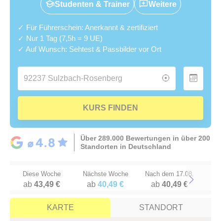
Studenten & Trainer
Weitere
✓ Für Führerschein: Anerkannt & zertifiziert
✓ Nur 1 Tag (7,5h = 9 UE)
✓ Auf Wunsch: Sehtest & Passbilder vor Ort
KURS FINDEN
Über 289.000 Bewertungen in über 200
Standorten in Deutschland
Diese Woche
Nächste Woche
Nach dem 17.08.
ab
43,49 €
ab
40,49 €
ab
40,49 €
Next
KARTE
STANDORT