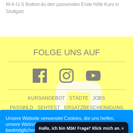
M-A-U-S findest du den passenden Erste Hilfe Kurs in
Stuttgart.
FOLGE UNS AUF
KURSANGEBOT
STÄDTE
JOBS
PASSBILD
SEHTEST
ERSATZBESCHEINIGUNG
FAQ
Unsere Website verwendet Cookies, die uns helfen,
unsere Website zu verbessern und unseren Kunden den
UNTERNEHMEN
KONTAKT
AGB
DATENSCHUTZ
×
Hallo, ich bin MIA! Frage? Klick mich an.
bestmöglichen Service zu bieten. Indem du auf 'Auswahl
IMPRESSUM