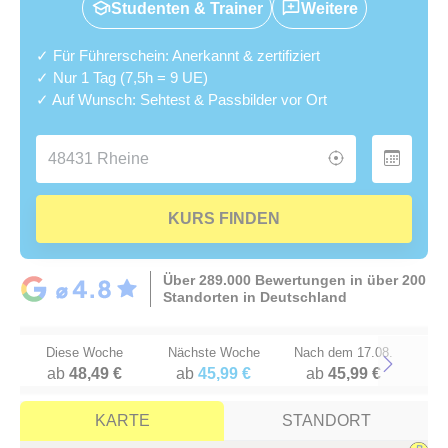
Studenten & Trainer
Weitere
✓ Für Führerschein: Anerkannt & zertifiziert
✓ Nur 1 Tag (7,5h = 9 UE)
✓ Auf Wunsch: Sehtest & Passbilder vor Ort
KURS FINDEN
Über 289.000 Bewertungen in über 200
Standorten in Deutschland
Diese Woche
Nächste Woche
Nach dem 17.08.
ab
48,49 €
ab
45,99 €
ab
45,99 €
Next
KARTE
STANDORT