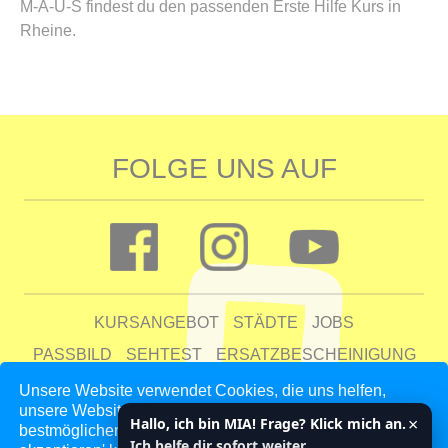
M-A-U-S findest du den passenden Erste Hilfe Kurs in
Rheine.
FOLGE UNS AUF
KURSANGEBOT
STÄDTE
JOBS
PASSBILD
SEHTEST
ERSATZBESCHEINIGUNG
FAQ
Unsere Website verwendet Cookies, die uns helfen,
unsere Website zu verbessern und unseren Kunden den
UNTERNEHMEN
KONTAKT
AGB
DATENSCHUTZ
×
Hallo, ich bin MIA! Frage? Klick mich an.
bestmöglichen Service zu bieten. Indem du auf 'Auswahl
IMPRESSUM
Ich helfe dir sofort weiter.