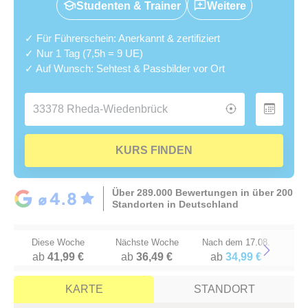
Studenten & Trainer
Weitere
✓ Für Führerschein: Anerkannt & zertifiziert
✓ Nur 1 Tag (7,5h = 9 UE)
✓ Auf Wunsch: Sehtest & Passbilder vor Ort
KURS FINDEN
Über 289.000 Bewertungen in über 200
Standorten in Deutschland
Diese Woche
Nächste Woche
Nach dem 17.08.
ab
41,99 €
ab
36,49 €
ab
34,99 €
Next
KARTE
STANDORT