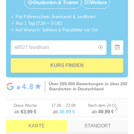
Studenten & Trainer
Weitere
✓ Für Führerschein: Anerkannt & zertifiziert
✓ Nur 1 Tag (7,5h = 9 UE)
✓ Auf Wunsch: Sehtest & Passbilder vor Ort
KURS FINDEN
Über 289.000 Bewertungen in über 200
Standorten in Deutschland
Diese Woche
17.08. - 23.08.
Nach dem 24.08.
ab
63,99 €
ab
46,99 €
ab
49,99 €
Next
KARTE
STANDORT