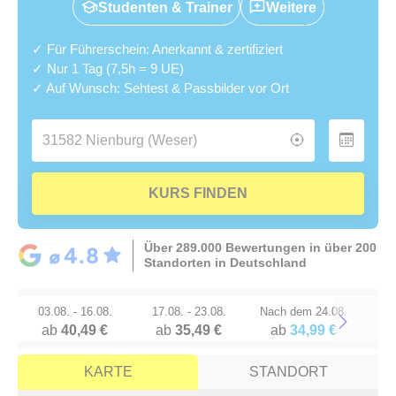
Studenten & Trainer
Weitere
✓ Für Führerschein: Anerkannt & zertifiziert
✓ Nur 1 Tag (7,5h = 9 UE)
✓ Auf Wunsch: Sehtest & Passbilder vor Ort
KURS FINDEN
Über 289.000 Bewertungen in über 200
Standorten in Deutschland
03.08. - 16.08.
17.08. - 23.08.
Nach dem 24.08.
ab
40,49 €
ab
35,49 €
ab
34,99 €
Next
KARTE
STANDORT