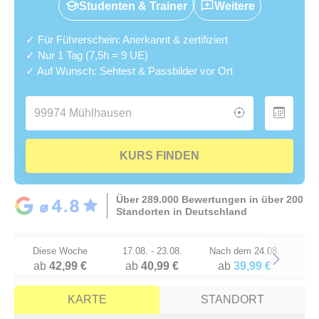
Studenten & Trainer
Weitere
✓ Für Führerschein: Anerkannt & zertifiziert
✓ Nur 1 Tag (7,5h = 9 UE)
✓ Auf Wunsch: Sehtest & Passbilder vor Ort
KURS FINDEN
Über 289.000 Bewertungen in über 200
Standorten in Deutschland
Diese Woche
17.08. - 23.08.
Nach dem 24.08.
ab
42,99 €
ab
40,99 €
ab
39,99 €
Next
KARTE
STANDORT