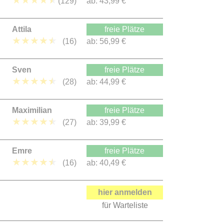
★
★
★
★
★
(129)
ab:
43,99 €
Attila
freie Plätze
★
★
★
★
★
(16)
ab:
56,99 €
Sven
freie Plätze
★
★
★
★
★
(28)
ab:
44,99 €
Maximilian
freie Plätze
★
★
★
★
★
(27)
ab:
39,99 €
Emre
freie Plätze
★
★
★
★
★
(16)
ab:
40,49 €
hier anmelden
für Warteliste