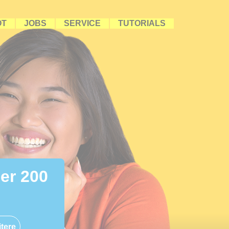
OT
JOBS
SERVICE
TUTORIALS
ber 200
tere