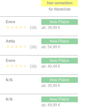
hier anmelden
für Warteliste
Emre
freie Plätze
★
★
★
★
★
(16)
ab:
39,99 €
Attila
freie Plätze
★
★
★
★
★
(16)
ab:
54,99 €
Emre
freie Plätze
★
★
★
★
★
(16)
ab:
40,49 €
N.N.
freie Plätze
ab:
39,99 €
N.N.
freie Plätze
ab:
49,99 €