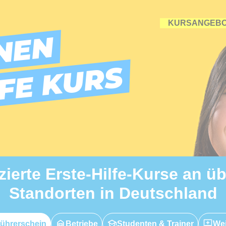
KURSANGEB
NEN
LFE KURS
izierte Erste-Hilfe-Kurse an ü
Standorten in Deutschland
ührerschein
Betriebe
Studenten & Trainer
Wei