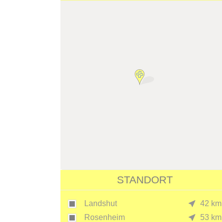
STANDORT
Landshut
42 km
Rosenheim
53 km