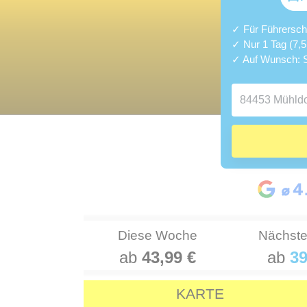
✓ Für Führerschei
✓ Nur 1 Tag (7,
✓ Auf Wunsch: S
Diese Woche
Nächst
ab
43,99 €
ab
39
KARTE