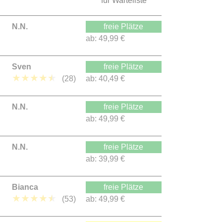
für Warteliste
N.N.
freie Plätze
ab:
49,99 €
Sven
freie Plätze
★
★
★
★
★
(28)
ab:
40,49 €
N.N.
freie Plätze
ab:
49,99 €
N.N.
freie Plätze
ab:
39,99 €
Bianca
freie Plätze
★
★
★
★
★
(53)
ab:
49,99 €