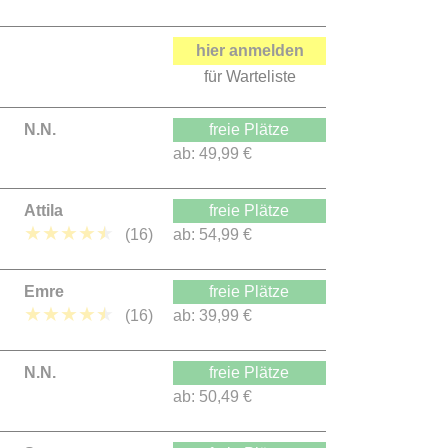
hier anmelden
für Warteliste
N.N.
freie Plätze
ab:
49,99 €
Attila
freie Plätze
★
★
★
★
★
(16)
ab:
54,99 €
Emre
freie Plätze
★
★
★
★
★
(16)
ab:
39,99 €
N.N.
freie Plätze
ab:
50,49 €