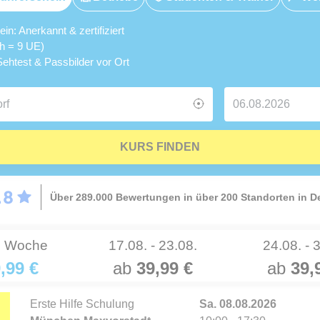
n: Anerkannt & zertifiziert
5h = 9 UE)
ehtest & Passbilder vor Ort
KURS FINDEN
Über 289.000 Bewertungen in über 200 Standorten in 
e Woche
17.08. - 23.08.
24.08. - 
,99 €
ab
39,99 €
ab
39,
Erste Hilfe Schulung
Sa. 08.08.2026