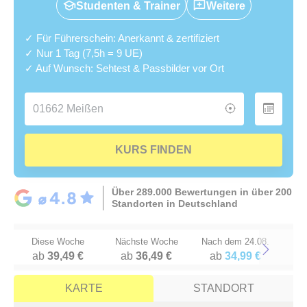
Studenten & Trainer
Weitere
✓ Für Führerschein: Anerkannt & zertifiziert
✓ Nur 1 Tag (7,5h = 9 UE)
✓ Auf Wunsch: Sehtest & Passbilder vor Ort
KURS FINDEN
Über 289.000 Bewertungen in über 200
Standorten in Deutschland
Diese Woche
Nächste Woche
Nach dem 24.08.
ab
39,49 €
ab
36,49 €
ab
34,99 €
Next
KARTE
STANDORT