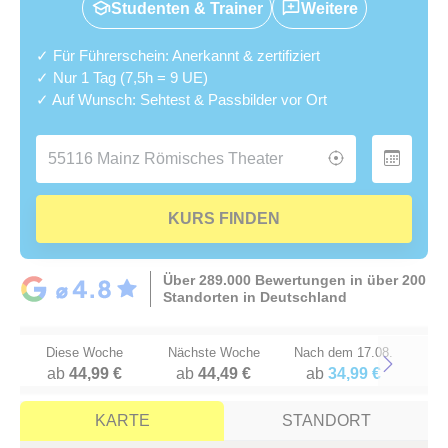
Studenten & Trainer
Weitere
✓ Für Führerschein: Anerkannt & zertifiziert
✓ Nur 1 Tag (7,5h = 9 UE)
✓ Auf Wunsch: Sehtest & Passbilder vor Ort
KURS FINDEN
Über 289.000 Bewertungen in über 200
Standorten in Deutschland
Diese Woche
Nächste Woche
Nach dem 17.08.
ab
44,99 €
ab
44,49 €
ab
34,99 €
Next
KARTE
STANDORT