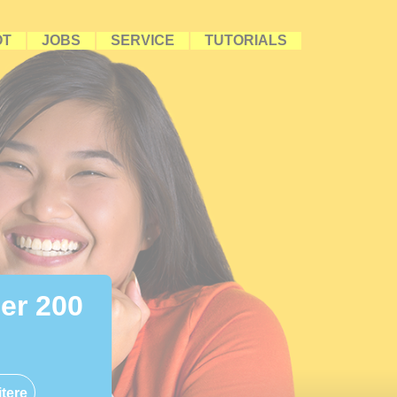
OT
JOBS
SERVICE
TUTORIALS
ber 200
tere