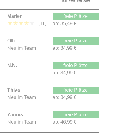
für Warteliste
Marlen
freie Plätze
★
★
★
★
★
(11)
ab:
35,49 €
Olli
freie Plätze
Neu im Team
ab:
34,99 €
N.N.
freie Plätze
ab:
34,99 €
Thiva
freie Plätze
Neu im Team
ab:
34,99 €
Yannis
freie Plätze
Neu im Team
ab:
46,99 €