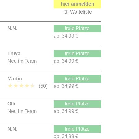
hier anmelden
für Warteliste
N.N.
freie Plätze
ab:
34,99 €
Thiva
freie Plätze
Neu im Team
ab:
34,99 €
Martin
freie Plätze
★
★
★
★
★
(50)
ab:
34,99 €
Olli
freie Plätze
Neu im Team
ab:
34,99 €
N.N.
freie Plätze
ab:
34,99 €