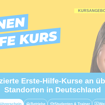
KURSANGEB
NEN
LFE KURS
izierte Erste-Hilfe-Kurse an ü
Standorten in Deutschland
ührerschein
Betriebe
Studenten & Trainer
Wei