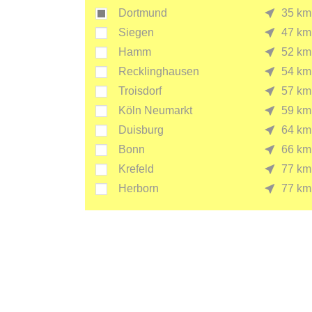
Dortmund
35 km
Siegen
47 km
Hamm
52 km
Recklinghausen
54 km
Troisdorf
57 km
Köln Neumarkt
59 km
Duisburg
64 km
Bonn
66 km
Krefeld
77 km
Herborn
77 km