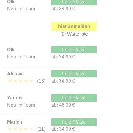
Olli
freie Plätze
Neu im Team
ab:
34,99 €
hier anmelden
für Warteliste
Olli
freie Plätze
Neu im Team
ab:
34,99 €
Alessia
freie Plätze
★
★
★
★
★
(13)
ab:
34,99 €
Yannis
freie Plätze
Neu im Team
ab:
46,99 €
Marlen
freie Plätze
★
★
★
★
★
(11)
ab:
34,99 €