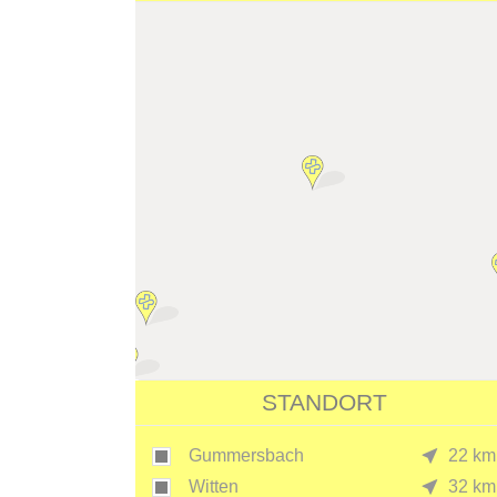
STANDORT
Gummersbach
22 km
Witten
32 km