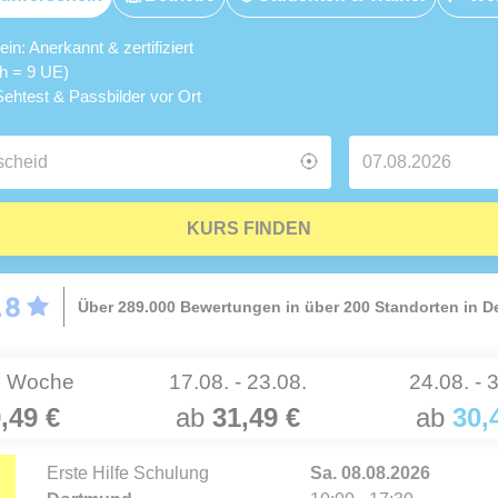
n: Anerkannt & zertifiziert
5h = 9 UE)
ehtest & Passbilder vor Ort
KURS FINDEN
Über 289.000 Bewertungen in über 200 Standorten in 
e Woche
17.08. - 23.08.
24.08. - 
,49 €
ab
31,49 €
ab
30,
Erste Hilfe Schulung
Sa. 08.08.2026