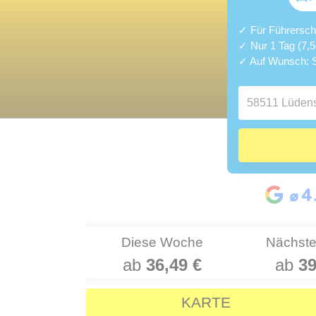
✓ Für Führerschei
✓ Nur 1 Tag (7,
✓ Auf Wunsch: S
Diese Woche
Nächst
ab
36,49 €
ab
39
KARTE