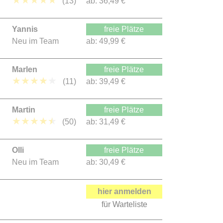
★
★
★
★
★
(13)
ab:
36,49 €
Yannis
freie Plätze
Neu im Team
ab:
49,99 €
Marlen
freie Plätze
★
★
★
★
★
(11)
ab:
39,49 €
Martin
freie Plätze
★
★
★
★
★
(50)
ab:
31,49 €
Olli
freie Plätze
Neu im Team
ab:
30,49 €
hier anmelden
für Warteliste