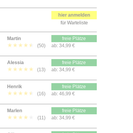
hier anmelden
für Warteliste
Martin
freie Plätze
★
★
★
★
★
(50)
ab:
34,99 €
Alessia
freie Plätze
★
★
★
★
★
(13)
ab:
34,99 €
Henrik
freie Plätze
★
★
★
★
★
(16)
ab:
46,99 €
Marlen
freie Plätze
★
★
★
★
★
(11)
ab:
34,99 €