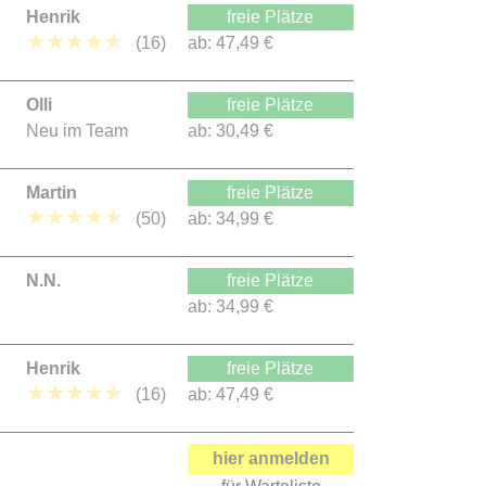
Henrik
freie Plätze
★
★
★
★
★
(16)
ab:
47,49 €
Olli
freie Plätze
Neu im Team
ab:
30,49 €
Martin
freie Plätze
★
★
★
★
★
(50)
ab:
34,99 €
N.N.
freie Plätze
ab:
34,99 €
Henrik
freie Plätze
★
★
★
★
★
(16)
ab:
47,49 €
hier anmelden