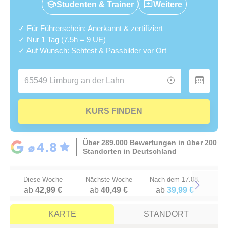
Studenten & Trainer
Weitere
✓ Für Führerschein: Anerkannt & zertifiziert
✓ Nur 1 Tag (7,5h = 9 UE)
✓ Auf Wunsch: Sehtest & Passbilder vor Ort
KURS FINDEN
Über 289.000 Bewertungen in über 200
Standorten in Deutschland
Diese Woche
Nächste Woche
Nach dem 17.08.
ab
42,99 €
ab
40,49 €
ab
39,99 €
Next
KARTE
STANDORT