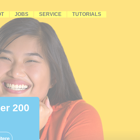
OT
JOBS
SERVICE
TUTORIALS
ber 200
tere