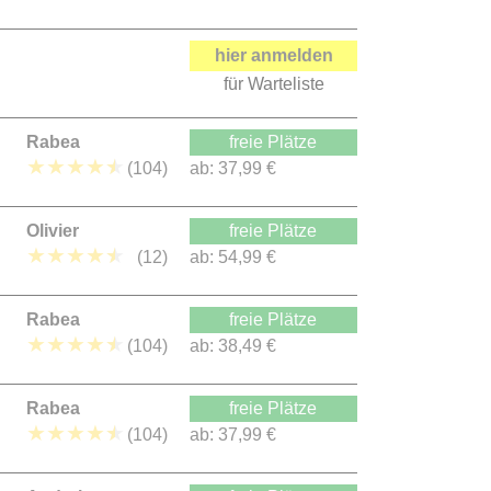
hier anmelden
für Warteliste
Rabea
freie Plätze
★
★
★
★
★
(104)
ab:
37,99 €
Olivier
freie Plätze
★
★
★
★
★
(12)
ab:
54,99 €
Rabea
freie Plätze
★
★
★
★
★
(104)
ab:
38,49 €
Rabea
freie Plätze
★
★
★
★
★
(104)
ab:
37,99 €