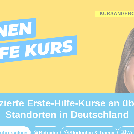
KURSANGEB
NEN
LFE KURS
izierte Erste-Hilfe-Kurse an ü
Standorten in Deutschland
ührerschein
Betriebe
Studenten & Trainer
Wei