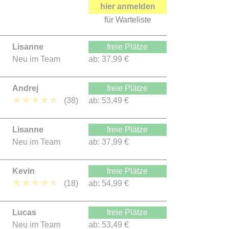
hier anmelden
für Warteliste
Lisanne
freie Plätze
Neu im Team
ab:
37,99 €
Andrej
freie Plätze
★
★
★
★
★
(38)
ab:
53,49 €
Lisanne
freie Plätze
Neu im Team
ab:
37,99 €
Kevin
freie Plätze
★
★
★
★
★
(18)
ab:
54,99 €
Lucas
freie Plätze
Neu im Team
ab:
53,49 €