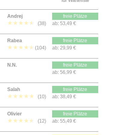
für Warteliste
Andrej
freie Plätze
★
★
★
★
★
(38)
ab:
53,49 €
Rabea
freie Plätze
★
★
★
★
★
(104)
ab:
29,99 €
N.N.
freie Plätze
ab:
56,99 €
Salah
freie Plätze
★
★
★
★
★
(10)
ab:
38,49 €
Olivier
freie Plätze
★
★
★
★
★
(12)
ab:
55,49 €