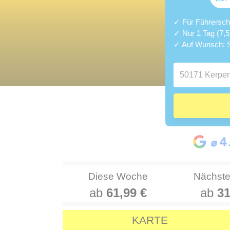
✓ Für Führerschei
✓ Nur 1 Tag (7,
✓ Auf Wunsch: S
Diese Woche
Nächst
ab
61,99 €
ab
31
KARTE