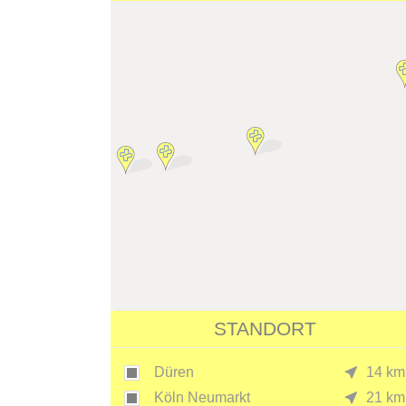
STANDORT
Düren
14 km
Köln Neumarkt
21 km