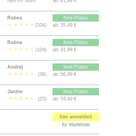
Neu im Team
ab:
61,99 €
Rabea
freie Plätze
★
★
★
★
★
(104)
ab:
35,49 €
Rabea
freie Plätze
★
★
★
★
★
(104)
ab:
31,99 €
Andrej
freie Plätze
★
★
★
★
★
(38)
ab:
56,99 €
Janine
freie Plätze
★
★
★
★
★
(25)
ab:
59,49 €
hier anmelden
für Warteliste