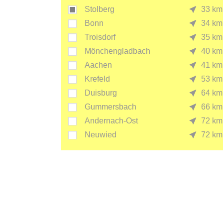
Stolberg
33 km
Bonn
34 km
Troisdorf
35 km
Mönchengladbach
40 km
Aachen
41 km
Krefeld
53 km
Duisburg
64 km
Gummersbach
66 km
Andernach-Ost
72 km
Neuwied
72 km