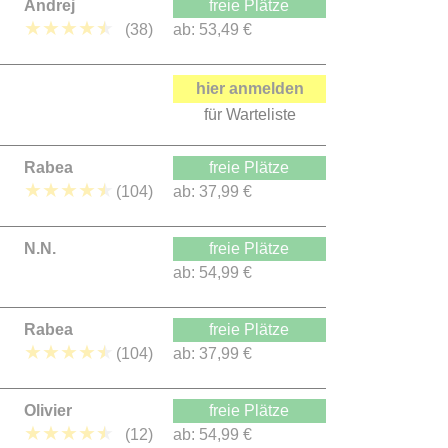
Andrej
freie Plätze
★
★
★
★
★
(38)
ab:
53,49 €
hier anmelden
für Warteliste
Rabea
freie Plätze
★
★
★
★
★
(104)
ab:
37,99 €
N.N.
freie Plätze
ab:
54,99 €
Rabea
freie Plätze
★
★
★
★
★
(104)
ab:
37,99 €
Olivier
freie Plätze
★
★
★
★
★
(12)
ab:
54,99 €