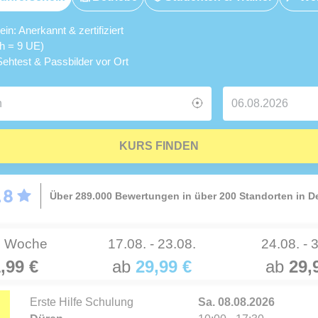
n: Anerkannt & zertifiziert
5h = 9 UE)
ehtest & Passbilder vor Ort
KURS FINDEN
Über 289.000 Bewertungen in über 200 Standorten in 
e Woche
17.08. - 23.08.
24.08. - 
,99 €
ab
29,99 €
ab
29,
Erste Hilfe Schulung
Sa. 08.08.2026