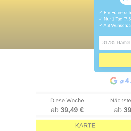
✓ Für Führerschei
✓ Nur 1 Tag (7,
✓ Auf Wunsch: S
Diese Woche
Nächst
ab
39,49 €
ab
39
KARTE