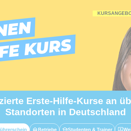
KURSANGEB
NEN
LFE KURS
izierte Erste-Hilfe-Kurse an ü
Standorten in Deutschland
ührerschein
Betriebe
Studenten & Trainer
Wei