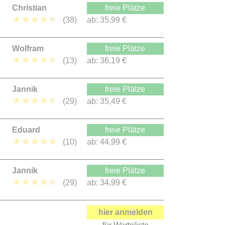
Christian
freie Plätze
★
★
★
★
★
(38)
ab:
35,99 €
Wolfram
freie Plätze
★
★
★
★
★
(13)
ab:
36,19 €
Jannik
freie Plätze
★
★
★
★
★
(29)
ab:
35,49 €
Eduard
freie Plätze
★
★
★
★
★
(10)
ab:
44,99 €
Jannik
freie Plätze
★
★
★
★
★
(29)
ab:
34,99 €
hier anmelden