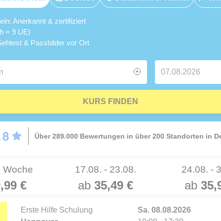
n: Anerkannt & zertifiziert
5h = 9 UE)
ehtest & Passbilder vor Ort
KURS FINDEN
Über 289.000 Bewertungen in über 200 Standorten in 
e Woche
17.08. - 23.08.
24.08. - 
,99 €
ab
35,49 €
ab
35,
Erste Hilfe Schulung
Sa. 08.08.2026