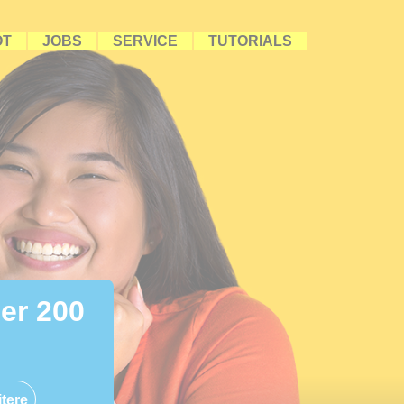
OT
JOBS
SERVICE
TUTORIALS
ber 200
tere