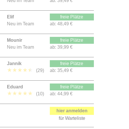
Neu im Team
ab:
39,49 €
Elif
freie Plätze
Neu im Team
ab:
48,49 €
Mounir
freie Plätze
Neu im Team
ab:
39,99 €
Jannik
freie Plätze
★
★
★
★
★
(29)
ab:
35,49 €
Eduard
freie Plätze
★
★
★
★
★
(10)
ab:
44,99 €
hier anmelden
für Warteliste