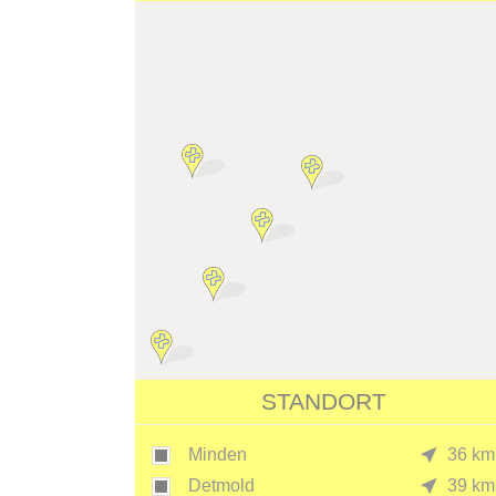
STANDORT
Minden
36 km
Detmold
39 km