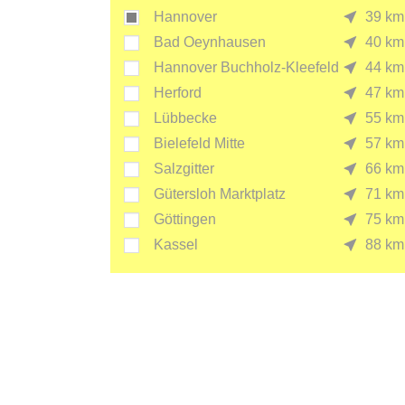
Hannover
39 km
Bad Oeynhausen
40 km
Hannover Buchholz-Kleefeld
44 km
Herford
47 km
Lübbecke
55 km
Bielefeld Mitte
57 km
Salzgitter
66 km
Gütersloh Marktplatz
71 km
Göttingen
75 km
Kassel
88 km