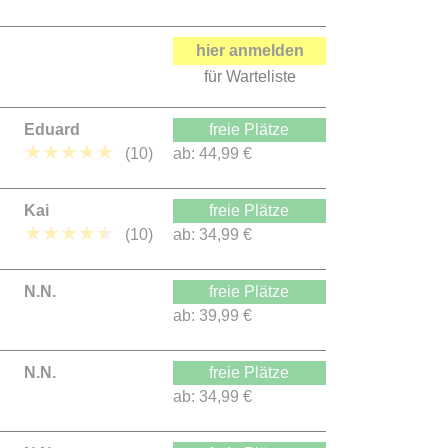
hier anmelden
für Warteliste
Eduard
freie Plätze
★
★
★
★
★
(10)
ab:
44,99 €
Kai
freie Plätze
★
★
★
★
★
(10)
ab:
34,99 €
N.N.
freie Plätze
ab:
39,99 €
N.N.
freie Plätze
ab:
34,99 €