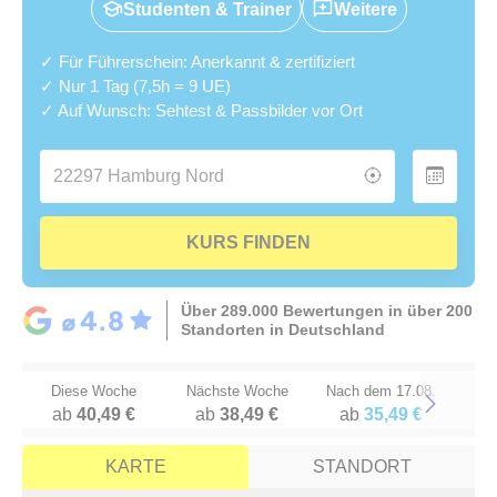
Studenten & Trainer
Weitere
✓ Für Führerschein: Anerkannt & zertifiziert
✓ Nur 1 Tag (7,5h = 9 UE)
✓ Auf Wunsch: Sehtest & Passbilder vor Ort
KURS FINDEN
Über 289.000 Bewertungen in über 200
Standorten in Deutschland
Diese Woche
Nächste Woche
Nach dem 17.08.
ab
40,49 €
ab
38,49 €
ab
35,49 €
Next
KARTE
STANDORT