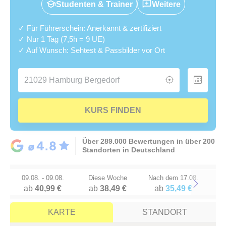
Studenten & Trainer
Weitere
✓ Für Führerschein: Anerkannt & zertifiziert
✓ Nur 1 Tag (7,5h = 9 UE)
✓ Auf Wunsch: Sehtest & Passbilder vor Ort
KURS FINDEN
Über 289.000 Bewertungen in über 200
Standorten in Deutschland
09.08. - 09.08.
Diese Woche
Nach dem 17.08.
ab
40,99 €
ab
38,49 €
ab
35,49 €
Next
KARTE
STANDORT