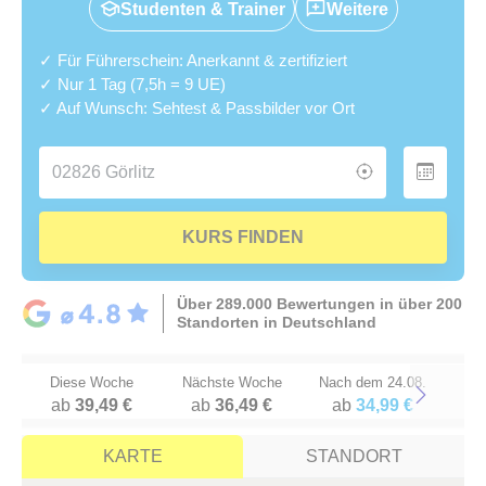
Studenten & Trainer
Weitere
✓ Für Führerschein: Anerkannt & zertifiziert
✓ Nur 1 Tag (7,5h = 9 UE)
✓ Auf Wunsch: Sehtest & Passbilder vor Ort
KURS FINDEN
Über 289.000 Bewertungen in über 200
Standorten in Deutschland
Diese Woche
Nächste Woche
Nach dem 24.08.
ab
39,49 €
ab
36,49 €
ab
34,99 €
Next
KARTE
STANDORT