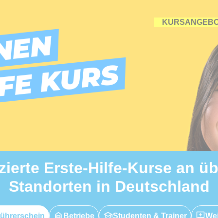
KURSANGEB
NEN
LFE KURS
izierte Erste-Hilfe-Kurse an ü
Standorten in Deutschland
ührerschein
Betriebe
Studenten & Trainer
Wei