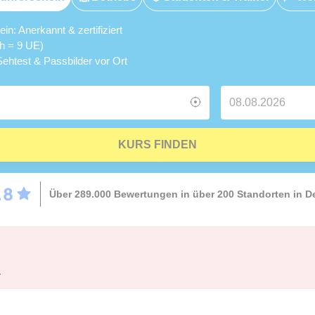
n: Anerkannt & zertifiziert
5h = 9 UE)
ehtest & Passbilder vor Ort
KURS FINDEN
Über 289.000 Bewertungen in über 200 Standorten in 
.