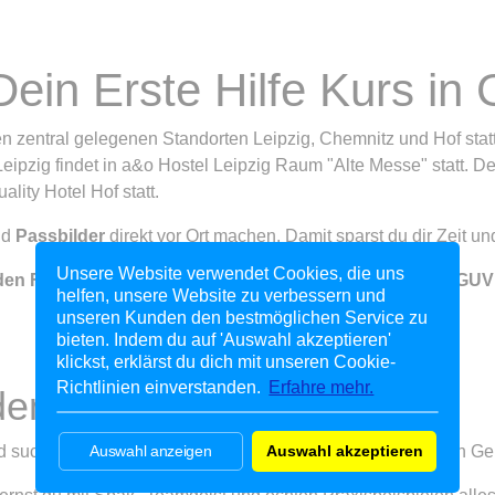
Dein Erste Hilfe Kurs in
en zentral gelegenen Standorten Leipzig, Chemnitz und Hof stat
eipzig findet in a&o Hostel Leipzig Raum "Alte Messe" statt. De
ality Hotel Hof statt.
nd
Passbilder
direkt vor Ort machen. Damit sparst du dir Zeit un
Unsere Website verwendet Cookies, die uns
den Führerschein aller Klassen
sowie
zertifiziert nach DGUV
helfen, unsere Website zu verbessern und
unseren Kunden den bestmöglichen Service zu
bieten. Indem du auf 'Auswahl akzeptieren'
klickst, erklärst du dich mit unseren Cookie-
Statistiken: Google Analytics
Richtlinien einverstanden.
Erfahre mehr.
Notwendig
 den Führerschein in Gera
Statistiken: HubSpot
Google-Analytics ist ein US-amerikanischer
Tools, die wesentliche Services und Funktionen
Google Ads
Webanalysedienst der Google Inc. Eine Übermittlung
HubSpot ist ein US-amerikanischer Webanalysedienst.
ermöglichen, einschließlich Identitätsprüfung,
personenbezogener Daten in die USA kann bei Auswahl
Eine Übermittlung personenbezogener Daten in die USA
Google Ads ist ein US-amerikanischer Werbedienst der
Servicekontinuität und Standortsicherheit. Diese Option
nicht ausgeschlossen werden. Weitere Informationen zu
Auswahl anzeigen
Auswahl akzeptieren
suchst einen kurzweiligen, praxisnahen Erste Hilfe Kurs in Ge
kann bei Auswahl nicht ausgeschlossen werden.
Google Inc. Eine Übermittlung personenbezogener
kann nicht abgelehnt werden.
Google-Analytics findest du in unseren
HubSpot setzt als notwendige Cookies Google Ads ein.
Daten in die USA kann bei Auswahl nicht
Datenschutzhinweisen.Weitere Informationen zu Google-
Weitere Informationen zu HubSpot findest du in unseren
ausgeschlossen werden. Weitere Informationen zu