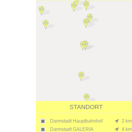
STANDORT
Darmstadt Hauptbahnhof
2 km
Darmstadt GALERIA
4 km