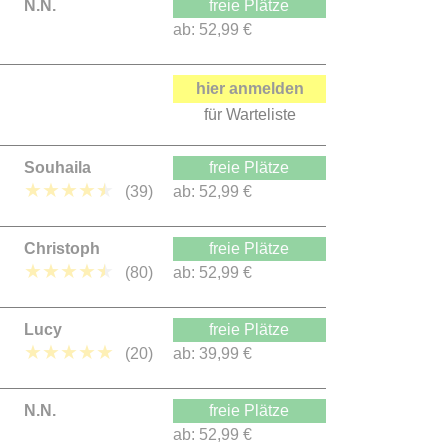
N.N.
freie Plätze
ab:
52,99 €
hier anmelden
für Warteliste
Souhaila
freie Plätze
★
★
★
★
★
(39)
ab:
52,99 €
Christoph
freie Plätze
★
★
★
★
★
(80)
ab:
52,99 €
Lucy
freie Plätze
★
★
★
★
★
(20)
ab:
39,99 €
N.N.
freie Plätze
ab:
52,99 €