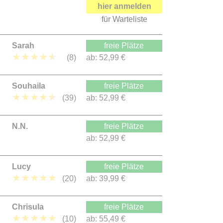
hier anmelden
für Warteliste
Sarah
freie Plätze
★
★
★
★
★
(8)
ab:
52,99 €
Souhaila
freie Plätze
★
★
★
★
★
(39)
ab:
52,99 €
N.N.
freie Plätze
ab:
52,99 €
Lucy
freie Plätze
★
★
★
★
★
(20)
ab:
39,99 €
Chrisula
freie Plätze
★
★
★
★
★
(10)
ab:
55,49 €