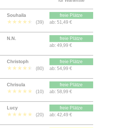
für Warteliste
Souhaila
freie Plätze
★
★
★
★
★
(39)
ab:
51,49 €
N.N.
freie Plätze
ab:
49,99 €
Christoph
freie Plätze
★
★
★
★
★
(80)
ab:
54,99 €
Chrisula
freie Plätze
★
★
★
★
★
(10)
ab:
58,99 €
Lucy
freie Plätze
★
★
★
★
★
(20)
ab:
42,49 €