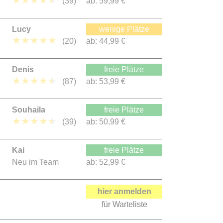
★
★
★
★
★
(39)
ab:
59,99 €
Lucy
wenige Plätze
★
★
★
★
★
(20)
ab:
44,99 €
Denis
freie Plätze
★
★
★
★
★
(87)
ab:
53,99 €
Souhaila
freie Plätze
★
★
★
★
★
(39)
ab:
50,99 €
Kai
freie Plätze
Neu im Team
ab:
52,99 €
hier anmelden
für Warteliste