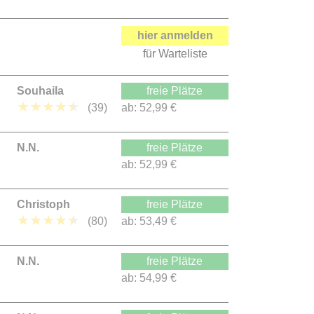
hier anmelden
für Warteliste
Souhaila
freie Plätze
★
★
★
★
★
(39)
ab:
52,99 €
N.N.
freie Plätze
ab:
52,99 €
Christoph
freie Plätze
★
★
★
★
★
(80)
ab:
53,49 €
N.N.
freie Plätze
ab:
54,99 €