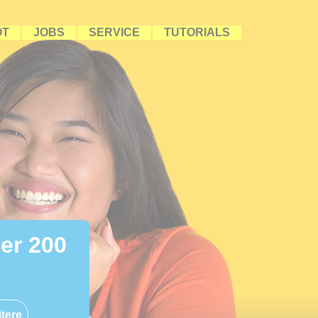
OT
JOBS
SERVICE
TUTORIALS
ber 200
tere