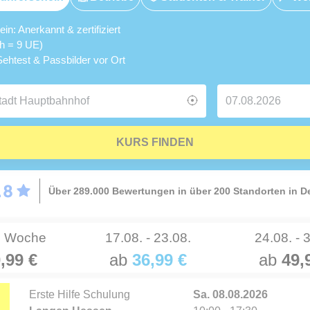
n: Anerkannt & zertifiziert
5h = 9 UE)
ehtest & Passbilder vor Ort
KURS FINDEN
Über 289.000 Bewertungen in über 200 Standorten in 
e Woche
17.08. - 23.08.
24.08. - 
,99 €
ab
36,99 €
ab
49,
Erste Hilfe Schulung
Sa. 08.08.2026