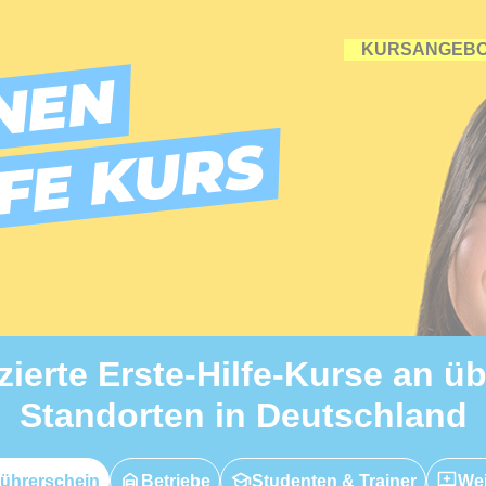
KURSANGEB
NEN
LFE KURS
izierte Erste-Hilfe-Kurse an ü
Standorten in Deutschland
ührerschein
Betriebe
Studenten & Trainer
Wei