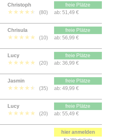
Christoph
freie Plätze
★
★
★
★
★
(80)
ab:
51,49 €
Chrisula
freie Plätze
★
★
★
★
★
(10)
ab:
56,99 €
Lucy
freie Plätze
★
★
★
★
★
(20)
ab:
36,99 €
Jasmin
freie Plätze
★
★
★
★
★
(35)
ab:
49,99 €
Lucy
freie Plätze
★
★
★
★
★
(20)
ab:
55,49 €
hier anmelden