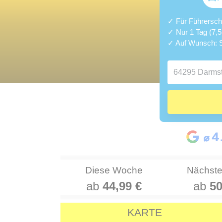
✓ Für Führerschei
✓ Nur 1 Tag (7,
✓ Auf Wunsch: S
Diese Woche
Nächst
ab
44,99 €
ab
50
KARTE