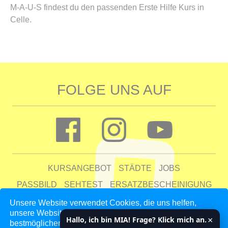
M-A-U-S findest du den passenden Erste Hilfe Kurs in
Celle.
FOLGE UNS AUF
KURSANGEBOT
STÄDTE
JOBS
PASSBILD
SEHTEST
ERSATZBESCHEINIGUNG
FAQ
Unsere Website verwendet Cookies, die uns helfen,
unsere Website zu verbessern und unseren Kunden den
UNTERNEHMEN
KONTAKT
AGB
DATENSCHUTZ
×
Hallo, ich bin MIA! Frage? Klick mich an.
bestmöglichen Service zu bieten. Indem du auf 'Auswahl
IMPRESSUM