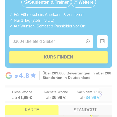
Studenten & Trainer
Weitere
✓ Für Führerschein: Anerkannt & zertifiziert
✓ Nur 1 Tag (7,5h = 9 UE)
✓ Auf Wunsch: Sehtest & Passbilder vor Ort
KURS FINDEN
Über 289.000 Bewertungen in über 200
Standorten in Deutschland
Diese Woche
Nächste Woche
Nach dem 17.08.
ab
41,99 €
ab
36,99 €
ab
34,99 €
Next
KARTE
STANDORT