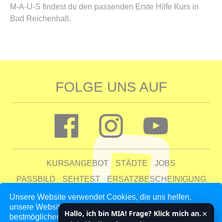
M-A-U-S findest du den passenden Erste Hilfe Kurs in
Bad Reichenhall.
FOLGE UNS AUF
KURSANGEBOT
STÄDTE
JOBS
PASSBILD
SEHTEST
ERSATZBESCHEINIGUNG
FAQ
Unsere Website verwendet Cookies, die uns helfen,
unsere Website zu verbessern und unseren Kunden den
UNTERNEHMEN
KONTAKT
AGB
DATENSCHUTZ
×
Hallo, ich bin MIA! Frage? Klick mich an.
bestmöglichen Service zu bieten. Indem du auf 'Auswahl
IMPRESSUM