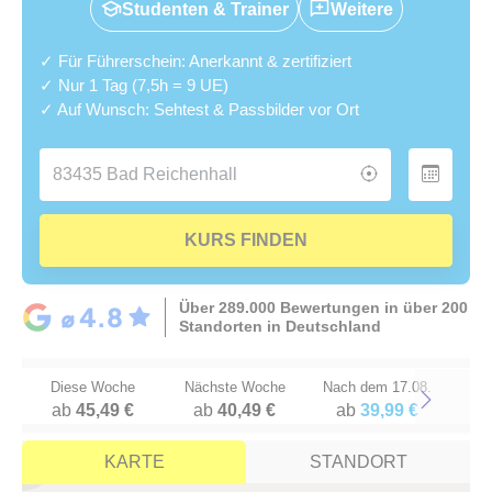
Studenten & Trainer
Weitere
✓ Für Führerschein: Anerkannt & zertifiziert
✓ Nur 1 Tag (7,5h = 9 UE)
✓ Auf Wunsch: Sehtest & Passbilder vor Ort
KURS FINDEN
Über 289.000 Bewertungen in über 200
Standorten in Deutschland
Diese Woche
Nächste Woche
Nach dem 17.08.
ab
45,49 €
ab
40,49 €
ab
39,99 €
Next
KARTE
STANDORT