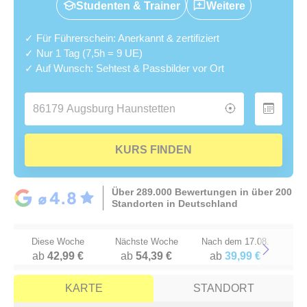
Studenten & Trainer
Weitere
✓ Für Führerschein: Anerkannt & zertifiziert
✓ Nur 1 Tag (7,5h = 9 UE)
✓ Auf Wunsch: Sehtest & Passbilder vor Ort
KURS FINDEN
Über 289.000 Bewertungen in über 200
Standorten in Deutschland
Diese Woche
Nächste Woche
Nach dem 17.08.
ab
42,99 €
ab
54,39 €
ab
39,99 €
Next
KARTE
STANDORT