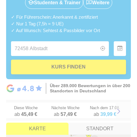
Studenten & Trainer
Weitere
✓ Für Führerschein: Anerkannt & zertifiziert
✓ Nur 1 Tag (7,5h = 9 UE)
✓ Auf Wunsch: Sehtest & Passbilder vor Ort
KURS FINDEN
Über 289.000 Bewertungen in über 200
Standorten in Deutschland
Diese Woche
Nächste Woche
Nach dem 17.08.
ab
45,49 €
ab
57,49 €
ab
39,99 €
Next
KARTE
STANDORT