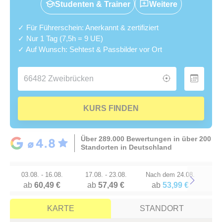
Studenten & Trainer
Weitere
✓ Für Führerschein: Anerkannt & zertifiziert
✓ Nur 1 Tag (7,5h = 9 UE)
✓ Auf Wunsch: Sehtest & Passbilder vor Ort
KURS FINDEN
Über 289.000 Bewertungen in über 200
Standorten in Deutschland
03.08. - 16.08.
17.08. - 23.08.
Nach dem 24.08.
ab
60,49 €
ab
57,49 €
ab
53,99 €
Next
KARTE
STANDORT