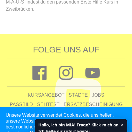
M-A-U-S findest du den passenden Erste Hilfe Kurs in
Zweibrücken.
FOLGE UNS AUF
KURSANGEBOT
STÄDTE
JOBS
PASSBILD
SEHTEST
ERSATZBESCHEINIGUNG
FAQ
Unsere Website verwendet Cookies, die uns helfen,
unsere Website zu verbessern und unseren Kunden den
UNTERNEHMEN
KONTAKT
AGB
DATENSCHUTZ
×
Hallo, ich bin MIA! Frage? Klick mich an.
bestmöglichen Service zu bieten. Indem du auf 'Auswahl
IMPRESSUM
Ich helfe dir sofort weiter.