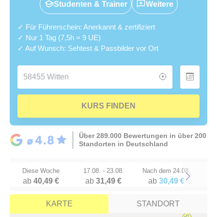
Studenten & Trainer
Weitere
✓ Für Führerschein: Anerkannt & zertifiziert
✓ Nur 1 Tag (7,5h = 9 UE)
✓ Auf Wunsch: Sehtest & Passbilder vor Ort
KURS FINDEN
Über 289.000 Bewertungen in über 200
Standorten in Deutschland
Diese Woche
17.08. - 23.08.
Nach dem 24.08.
ab
40,49 €
ab
31,49 €
ab
30,49 €
Next
KARTE
STANDORT