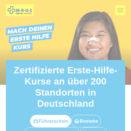
Skip to main content
MACH DEINEN
ERSTE HILFE
KURS
Zertifizierte Erste-Hilfe-
Kurse an über 200
Standorten in
Deutschland
Führerschein
Betriebe