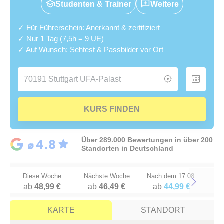
Studenten & Trainer
Weitere
✓ Für Führerschein: Anerkannt & zertifiziert
✓ Nur 1 Tag (7,5h = 9 UE)
✓ Auf Wunsch: Sehtest & Passbilder vor Ort
KURS FINDEN
Über 289.000 Bewertungen in über 200
Standorten in Deutschland
Diese Woche
Nächste Woche
Nach dem 17.08.
ab
48,99 €
ab
46,49 €
ab
44,99 €
Next
KARTE
STANDORT