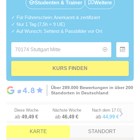
Studenten & Trainer
Weitere
✓ Für Führerschein: Anerkannt & zertifiziert
✓ Nur 1 Tag (7,5h = 9 UE)
✓ Auf Wunsch: Sehtest & Passbilder vor Ort
KURS FINDEN
Über 289.000 Bewertungen in über 200
Standorten in Deutschland
Diese Woche
Nächste Woche
Nach dem 17.08.
ab
49,49 €
ab
46,49 €
ab
44,99 €
Next
KARTE
STANDORT