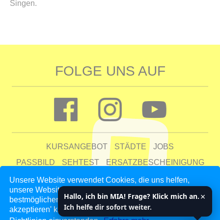
Singen.
FOLGE UNS AUF
KURSANGEBOT
STÄDTE
JOBS
PASSBILD
SEHTEST
ERSATZBESCHEINIGUNG
FAQ
Unsere Website verwendet Cookies, die uns helfen,
unsere Website zu verbessern und unseren Kunden den
UNTERNEHMEN
KONTAKT
AGB
DATENSCHUTZ
×
Hallo, ich bin MIA! Frage? Klick mich an.
bestmöglichen Service zu bieten. Indem du auf 'Auswahl
IMPRESSUM
Ich helfe dir sofort weiter.
akzeptieren' klickst, erklärst du dich mit unseren Cookie-
Statistiken: Google Analytics