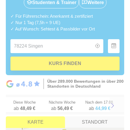
Studenten & Trainer
Weitere
✓ Für Führerschein: Anerkannt & zertifiziert
✓ Nur 1 Tag (7,5h = 9 UE)
✓ Auf Wunsch: Sehtest & Passbilder vor Ort
KURS FINDEN
Über 289.000 Bewertungen in über 200
Standorten in Deutschland
Diese Woche
Nächste Woche
Nach dem 17.08.
ab
48,49 €
ab
56,49 €
ab
44,99 €
Next
KARTE
STANDORT