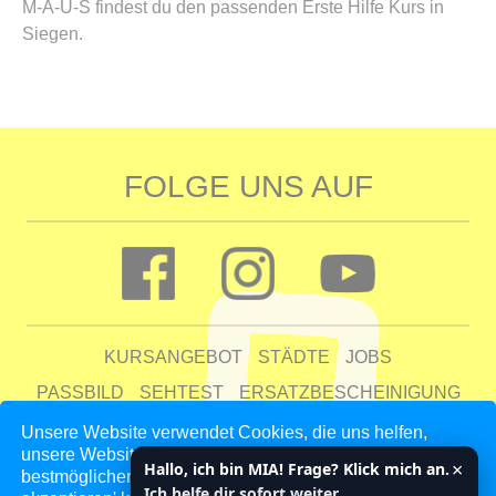
M-A-U-S findest du den passenden Erste Hilfe Kurs in
Siegen.
FOLGE UNS AUF
KURSANGEBOT
STÄDTE
JOBS
PASSBILD
SEHTEST
ERSATZBESCHEINIGUNG
FAQ
Unsere Website verwendet Cookies, die uns helfen,
unsere Website zu verbessern und unseren Kunden den
UNTERNEHMEN
KONTAKT
AGB
DATENSCHUTZ
×
Hallo, ich bin MIA! Frage? Klick mich an.
bestmöglichen Service zu bieten. Indem du auf 'Auswahl
IMPRESSUM
Ich helfe dir sofort weiter.