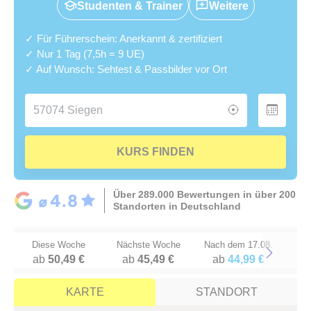
Studenten & Trainer
Weitere
✓ Für Führerschein: Anerkannt & zertifiziert
✓ Nur 1 Tag (7,5h = 9 UE)
✓ Auf Wunsch: Sehtest & Passbilder vor Ort
KURS FINDEN
Über 289.000 Bewertungen in über 200
Standorten in Deutschland
Diese Woche
Nächste Woche
Nach dem 17.08.
ab
50,49 €
ab
45,49 €
ab
44,99 €
Next
KARTE
STANDORT