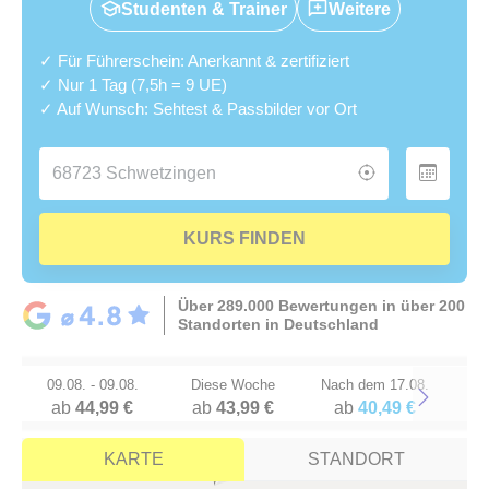
Studenten & Trainer
Weitere
✓ Für Führerschein: Anerkannt & zertifiziert
✓ Nur 1 Tag (7,5h = 9 UE)
✓ Auf Wunsch: Sehtest & Passbilder vor Ort
KURS FINDEN
Über 289.000 Bewertungen in über 200
Standorten in Deutschland
09.08. - 09.08.
Diese Woche
Nach dem 17.08.
ab
44,99 €
ab
43,99 €
ab
40,49 €
Next
KARTE
STANDORT