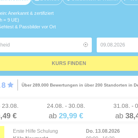
n: Anerkannt & zertifiziert
5h = 9 UE)
ehtest & Passbilder vor Ort
KURS FINDEN
Über 289.000 Bewertungen in über 200 Standorten in 
- 23.08.
24.08. - 30.08.
31.08. - 
,49 €
ab
29,99 €
ab
38,
Erste Hilfe Schulung
Do. 13.08.2026