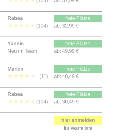
★
★
★
★
★
(104)
ab:
37,99 €
Rabea
freie Plätze
★
★
★
★
★
(104)
ab:
32,99 €
Yannis
freie Plätze
Neu im Team
ab:
49,99 €
Marlen
freie Plätze
★
★
★
★
★
(11)
ab:
40,49 €
Rabea
freie Plätze
★
★
★
★
★
(104)
ab:
30,49 €
hier anmelden
für Warteliste