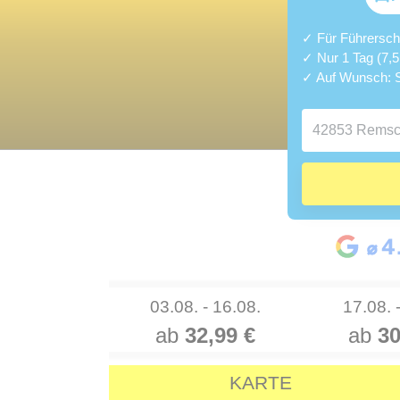
✓ Für Führerschei
✓ Nur 1 Tag (7,
✓ Auf Wunsch: S
03.08. - 16.08.
17.08. 
ab
32,99 €
ab
30
KARTE