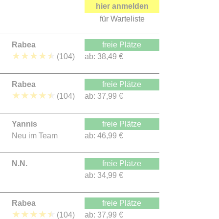
hier anmelden
für Warteliste
Rabea
freie Plätze
★
★
★
★
★
(104)
ab:
38,49 €
Rabea
freie Plätze
★
★
★
★
★
(104)
ab:
37,99 €
Yannis
freie Plätze
Neu im Team
ab:
46,99 €
N.N.
freie Plätze
ab:
34,99 €
Rabea
freie Plätze
★
★
★
★
★
(104)
ab:
37,99 €