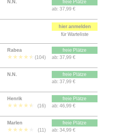
N.N.
freie Plätze
ab:
37,99 €
hier anmelden
für Warteliste
Rabea
freie Plätze
★
★
★
★
★
(104)
ab:
37,99 €
N.N.
freie Plätze
ab:
37,99 €
Henrik
freie Plätze
★
★
★
★
★
(16)
ab:
46,99 €
Marlen
freie Plätze
★
★
★
★
★
(11)
ab:
34,99 €