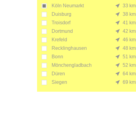
Köln Neumarkt
33 km
Duisburg
38 km
Troisdorf
41 km
Dortmund
42 km
Krefeld
46 km
Recklinghausen
48 km
Bonn
51 km
Mönchengladbach
52 km
Düren
64 km
Siegen
69 km