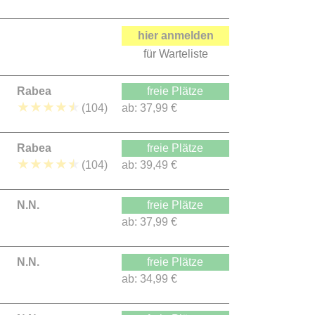
hier anmelden
für Warteliste
Rabea
freie Plätze
★
★
★
★
★
(104)
ab:
37,99 €
Rabea
freie Plätze
★
★
★
★
★
(104)
ab:
39,49 €
N.N.
freie Plätze
ab:
37,99 €
N.N.
freie Plätze
ab:
34,99 €