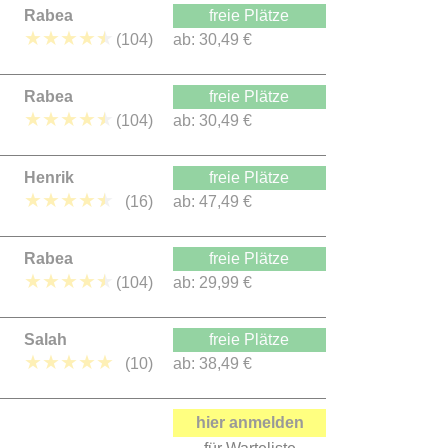
Rabea
freie Plätze
★
★
★
★
★
(104)
ab:
30,49 €
Rabea
freie Plätze
★
★
★
★
★
(104)
ab:
30,49 €
Henrik
freie Plätze
★
★
★
★
★
(16)
ab:
47,49 €
Rabea
freie Plätze
★
★
★
★
★
(104)
ab:
29,99 €
Salah
freie Plätze
★
★
★
★
★
(10)
ab:
38,49 €
hier anmelden