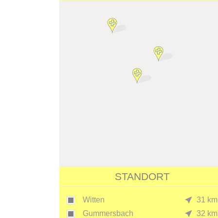
STANDORT
Witten
31 km
Gummersbach
32 km