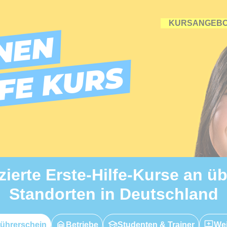
KURSANGEB
NEN
LFE KURS
izierte Erste-Hilfe-Kurse an ü
Standorten in Deutschland
ührerschein
Betriebe
Studenten & Trainer
Wei