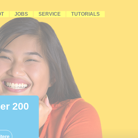
OT
JOBS
SERVICE
TUTORIALS
ber 200
tere