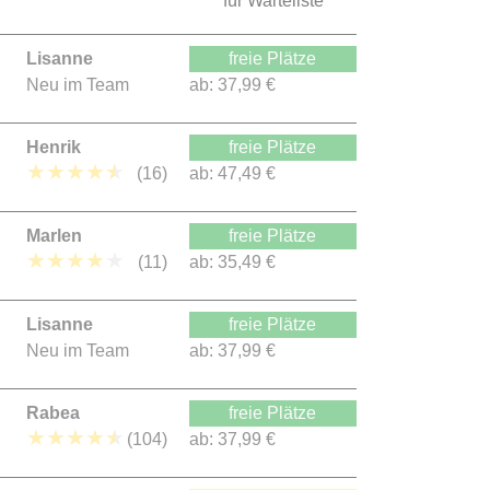
für Warteliste
Lisanne
freie Plätze
Neu im Team
ab:
37,99 €
Henrik
freie Plätze
★
★
★
★
★
(16)
ab:
47,49 €
Marlen
freie Plätze
★
★
★
★
★
(11)
ab:
35,49 €
Lisanne
freie Plätze
Neu im Team
ab:
37,99 €
Rabea
freie Plätze
★
★
★
★
★
(104)
ab:
37,99 €