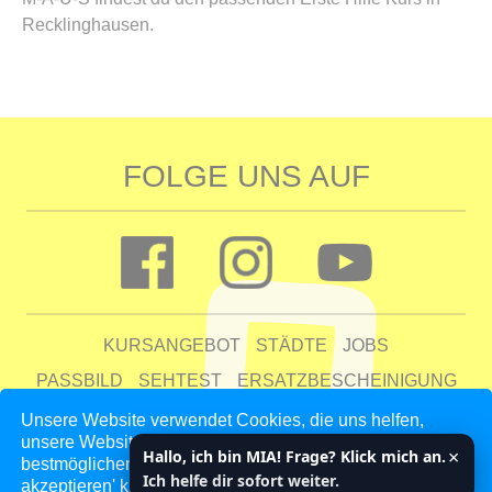
Recklinghausen.
FOLGE UNS AUF
KURSANGEBOT
STÄDTE
JOBS
PASSBILD
SEHTEST
ERSATZBESCHEINIGUNG
FAQ
Unsere Website verwendet Cookies, die uns helfen,
unsere Website zu verbessern und unseren Kunden den
UNTERNEHMEN
KONTAKT
AGB
DATENSCHUTZ
×
Hallo, ich bin MIA! Frage? Klick mich an.
bestmöglichen Service zu bieten. Indem du auf 'Auswahl
IMPRESSUM
Ich helfe dir sofort weiter.
akzeptieren' klickst, erklärst du dich mit unseren Cookie-