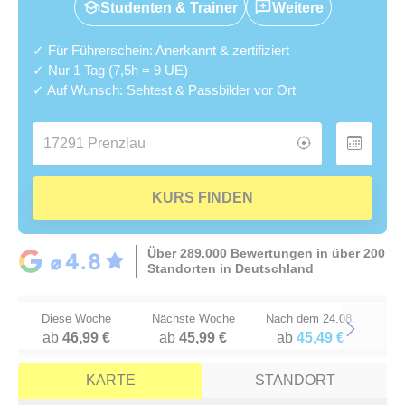
Studenten & Trainer
Weitere
✓ Für Führerschein: Anerkannt & zertifiziert
✓ Nur 1 Tag (7,5h = 9 UE)
✓ Auf Wunsch: Sehtest & Passbilder vor Ort
KURS FINDEN
Über 289.000 Bewertungen in über 200
Standorten in Deutschland
Diese Woche
Nächste Woche
Nach dem 24.08.
ab
46,99 €
ab
45,99 €
ab
45,49 €
Next
KARTE
STANDORT