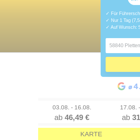
✓ Für Führerschei
✓ Nur 1 Tag (7,
✓ Auf Wunsch: S
03.08. - 16.08.
17.08. 
ab
46,49 €
ab
31
KARTE