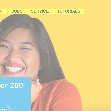
OT
JOBS
SERVICE
TUTORIALS
ber 200
tere