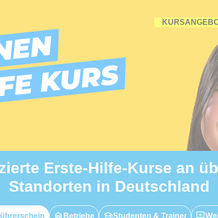
KURSANGEB
NEN
LFE KURS
izierte Erste-Hilfe-Kurse an ü
Standorten in Deutschland
ührerschein
Betriebe
Studenten & Trainer
Wei