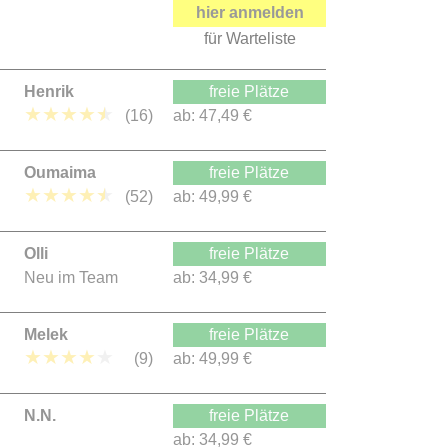
hier anmelden
für Warteliste
Henrik
freie Plätze
★
★
★
★
★
(16)
ab:
47,49 €
Oumaima
freie Plätze
★
★
★
★
★
(52)
ab:
49,99 €
Olli
freie Plätze
Neu im Team
ab:
34,99 €
Melek
freie Plätze
★
★
★
★
★
(9)
ab:
49,99 €
N.N.
freie Plätze
ab:
34,99 €