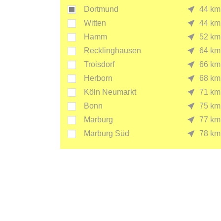
Dortmund
44 km
Witten
44 km
Hamm
52 km
Recklinghausen
64 km
Troisdorf
66 km
Herborn
68 km
Köln Neumarkt
71 km
Bonn
75 km
Marburg
77 km
Marburg Süd
78 km