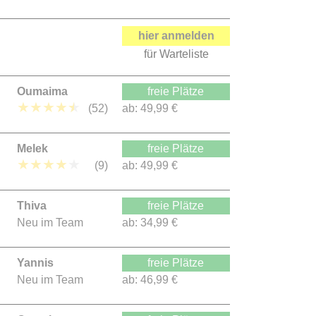
hier anmelden
für Warteliste
Oumaima
freie Plätze
★
★
★
★
★
(52)
ab:
49,99 €
Melek
freie Plätze
★
★
★
★
★
(9)
ab:
49,99 €
Thiva
freie Plätze
Neu im Team
ab:
34,99 €
Yannis
freie Plätze
Neu im Team
ab:
46,99 €