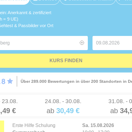
n: Anerkannt & zertifiziert
5h = 9 UE)
ehtest & Passbilder vor Ort
KURS FINDEN
Über 289.000 Bewertungen in über 200 Standorten in 
- 23.08.
24.08. - 30.08.
31.08. - 
,49 €
ab
30,49 €
ab
34,
Erste Hilfe Schulung
Sa. 15.08.2026