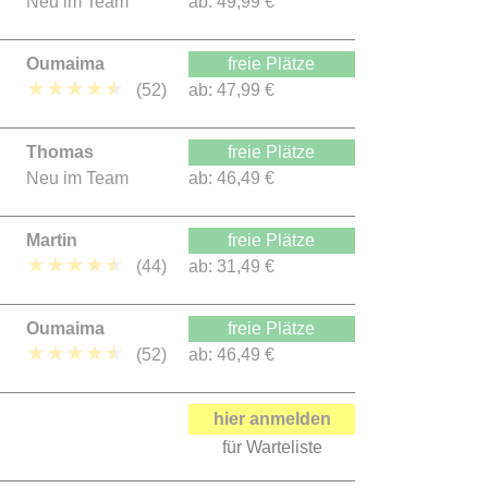
Neu im Team
ab:
49,99 €
Oumaima
freie Plätze
★
★
★
★
★
(52)
ab:
47,99 €
Thomas
freie Plätze
Neu im Team
ab:
46,49 €
Martin
freie Plätze
★
★
★
★
★
(44)
ab:
31,49 €
Oumaima
freie Plätze
★
★
★
★
★
(52)
ab:
46,49 €
hier anmelden
für Warteliste