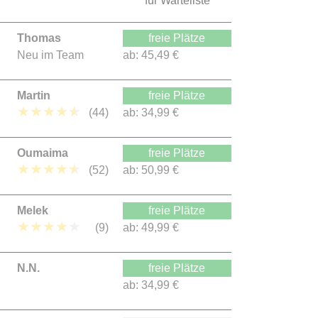
für Warteliste
Thomas
freie Plätze
Neu im Team
ab:
45,49 €
Martin
freie Plätze
★
★
★
★
★
(44)
ab:
34,99 €
Oumaima
freie Plätze
★
★
★
★
★
(52)
ab:
50,99 €
Melek
freie Plätze
★
★
★
★
★
(9)
ab:
49,99 €
N.N.
freie Plätze
ab:
34,99 €