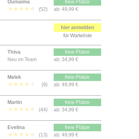
Oumaima
freie Plätze
★
★
★
★
★
(52)
ab:
49,99 €
hier anmelden
für Warteliste
Thiva
freie Plätze
Neu im Team
ab:
34,99 €
Melek
freie Plätze
★
★
★
★
★
(9)
ab:
49,99 €
Martin
freie Plätze
★
★
★
★
★
(44)
ab:
34,99 €
Evelina
freie Plätze
★
★
★
★
★
(13)
ab:
49,99 €