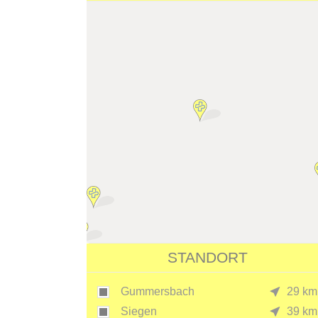
STANDORT
Gummersbach
29 km
Siegen
39 km