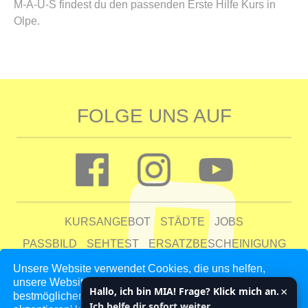
M-A-U-S findest du den passenden Erste Hilfe Kurs in
Olpe.
FOLGE UNS AUF
KURSANGEBOT
STÄDTE
JOBS
PASSBILD
SEHTEST
ERSATZBESCHEINIGUNG
FAQ
Unsere Website verwendet Cookies, die uns helfen,
unsere Website zu verbessern und unseren Kunden den
UNTERNEHMEN
KONTAKT
AGB
DATENSCHUTZ
×
Hallo, ich bin MIA! Frage? Klick mich an.
bestmöglichen Service zu bieten. Indem du auf 'Auswahl
IMPRESSUM
Ich helfe dir sofort weiter.