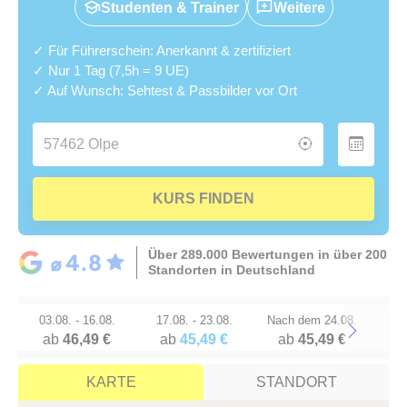
Studenten & Trainer
Weitere
✓ Für Führerschein: Anerkannt & zertifiziert
✓ Nur 1 Tag (7,5h = 9 UE)
✓ Auf Wunsch: Sehtest & Passbilder vor Ort
KURS FINDEN
Über 289.000 Bewertungen in über 200
Standorten in Deutschland
03.08. - 16.08.
17.08. - 23.08.
Nach dem 24.08.
ab
46,49 €
ab
45,49 €
ab
45,49 €
Next
KARTE
STANDORT