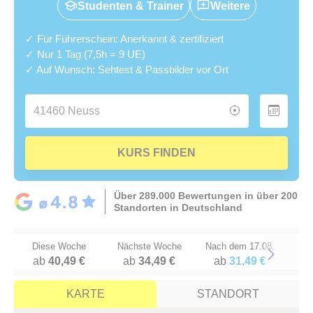
Studenten & Trainer
Weitere
✓ Für Führerschein: Anerkannt & zertifiziert
✓ Nur 1 Tag (7,5h = 9 UE)
✓ Auf Wunsch: Sehtest & Passbilder vor Ort
KURS FINDEN
Über 289.000 Bewertungen in über 200
Standorten in Deutschland
Diese Woche
Nächste Woche
Nach dem 17.08.
ab
40,49 €
ab
34,49 €
ab
31,49 €
Next
KARTE
STANDORT