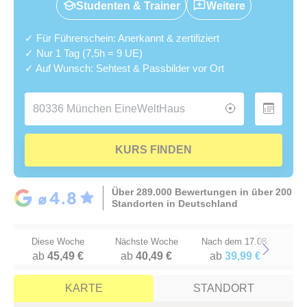
Studenten & Trainer
Weitere
✓ Für Führerschein: Anerkannt & zertifiziert
✓ Nur 1 Tag (7,5h = 9 UE)
✓ Auf Wunsch: Sehtest & Passbilder vor Ort
KURS FINDEN
Über 289.000 Bewertungen in über 200
Standorten in Deutschland
Diese Woche
Nächste Woche
Nach dem 17.08.
ab
45,49 €
ab
40,49 €
ab
39,99 €
Next
KARTE
STANDORT