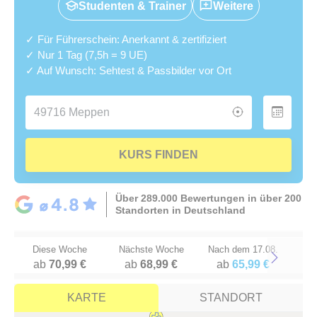
Studenten & Trainer
Weitere
✓ Für Führerschein: Anerkannt & zertifiziert
✓ Nur 1 Tag (7,5h = 9 UE)
✓ Auf Wunsch: Sehtest & Passbilder vor Ort
KURS FINDEN
Über 289.000 Bewertungen in über 200
Standorten in Deutschland
Diese Woche
Nächste Woche
Nach dem 17.08.
ab
70,99 €
ab
68,99 €
ab
65,99 €
Next
KARTE
STANDORT