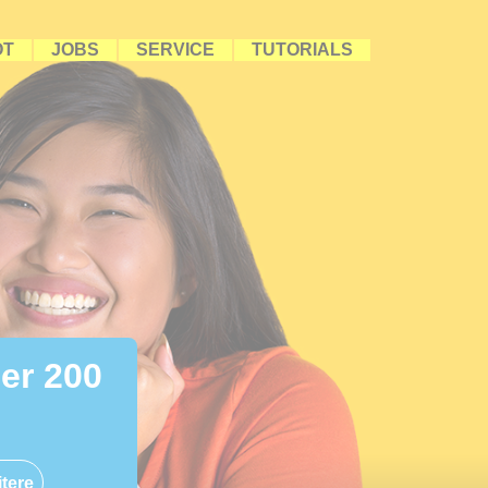
OT
JOBS
SERVICE
TUTORIALS
ber 200
tere