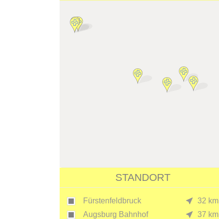
STANDORT
Fürstenfeldbruck
32 km
Augsburg Bahnhof
37 km