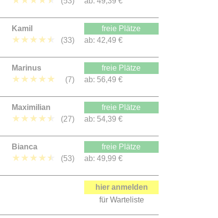
★
★
★
★
★
(53)
ab:
49,39 €
Kamil
freie Plätze
★
★
★
★
★
(33)
ab:
42,49 €
Marinus
freie Plätze
★
★
★
★
★
(7)
ab:
56,49 €
Maximilian
freie Plätze
★
★
★
★
★
(27)
ab:
54,39 €
Bianca
freie Plätze
★
★
★
★
★
(53)
ab:
49,99 €
hier anmelden
für Warteliste