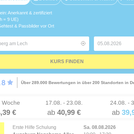
n: Anerkannt & zertifiziert
5h = 9 UE)
ehtest & Passbilder vor Ort
KURS FINDEN
Über 289.000 Bewertungen in über 200 Standorten in 
e Woche
17.08. - 23.08.
24.08. - 
,39 €
ab
40,99 €
ab
39,
Erste Hilfe Schulung
Sa. 08.08.2026