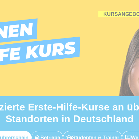
KURSANGEB
NEN
LFE KURS
izierte Erste-Hilfe-Kurse an ü
Standorten in Deutschland
ührerschein
Betriebe
Studenten & Trainer
Wei