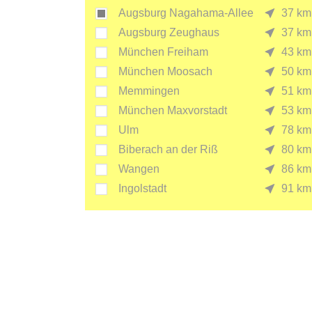
Augsburg Nagahama-Allee
37 km
Augsburg Zeughaus
37 km
München Freiham
43 km
München Moosach
50 km
Memmingen
51 km
München Maxvorstadt
53 km
Ulm
78 km
Biberach an der Riß
80 km
Wangen
86 km
Ingolstadt
91 km