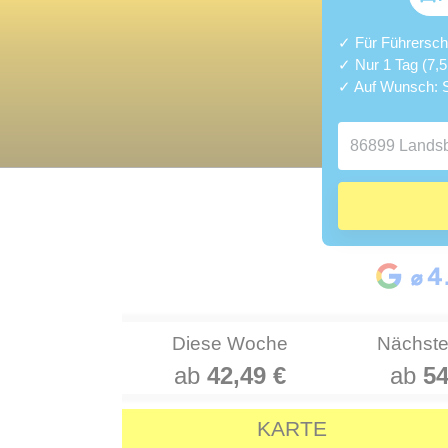
✓ Für Führerschei
✓ Nur 1 Tag (7,
✓ Auf Wunsch: S
Diese Woche
Nächst
ab
42,49 €
ab
54
KARTE