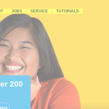
OT
JOBS
SERVICE
TUTORIALS
ber 200
tere