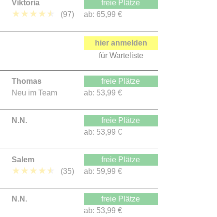
Viktoria
freie Plätze
★
★
★
★
★
(97)
ab:
65,99 €
hier anmelden
für Warteliste
Thomas
freie Plätze
Neu im Team
ab:
53,99 €
N.N.
freie Plätze
ab:
53,99 €
Salem
freie Plätze
★
★
★
★
★
(35)
ab:
59,99 €
N.N.
freie Plätze
ab:
53,99 €