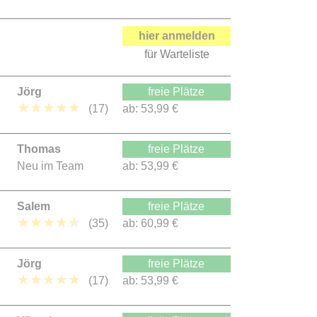
hier anmelden
für Warteliste
Jörg
freie Plätze
★
★
★
★
★
(17)
ab:
53,99 €
Thomas
freie Plätze
Neu im Team
ab:
53,99 €
Salem
freie Plätze
★
★
★
★
★
(35)
ab:
60,99 €
Jörg
freie Plätze
★
★
★
★
★
(17)
ab:
53,99 €