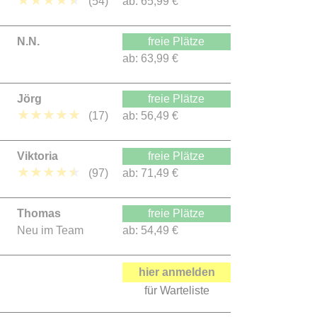
★
★
★
★
★
(54)
ab:
65,99 €
N.N.
freie Plätze
ab:
63,99 €
Jörg
freie Plätze
★
★
★
★
★
(17)
ab:
56,49 €
Viktoria
freie Plätze
★
★
★
★
★
(97)
ab:
71,49 €
Thomas
freie Plätze
Neu im Team
ab:
54,49 €
hier anmelden
für Warteliste