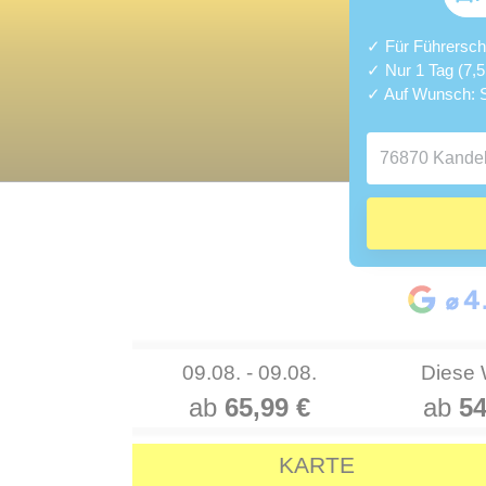
✓ Für Führerschei
✓ Nur 1 Tag (7,
✓ Auf Wunsch: S
09.08. - 09.08.
Diese
ab
65,99 €
ab
54
KARTE