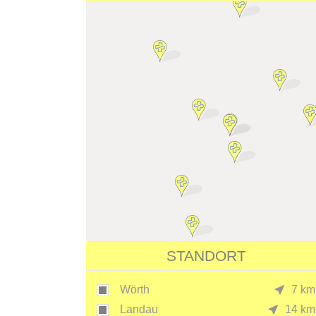
STANDORT
Wörth
7 km
Landau
14 km