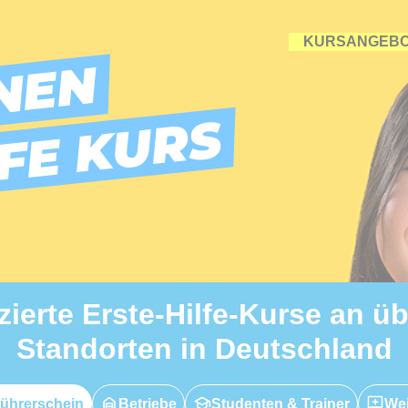
KURSANGEB
NEN
LFE KURS
izierte Erste-Hilfe-Kurse an ü
Standorten in Deutschland
ührerschein
Betriebe
Studenten & Trainer
Wei