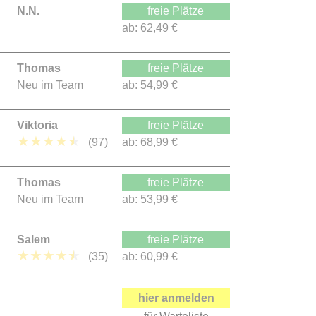
N.N.
freie Plätze
ab:
62,49 €
Thomas
freie Plätze
Neu im Team
ab:
54,99 €
Viktoria
freie Plätze
★
★
★
★
★
(97)
ab:
68,99 €
Thomas
freie Plätze
Neu im Team
ab:
53,99 €
Salem
freie Plätze
★
★
★
★
★
(35)
ab:
60,99 €
hier anmelden