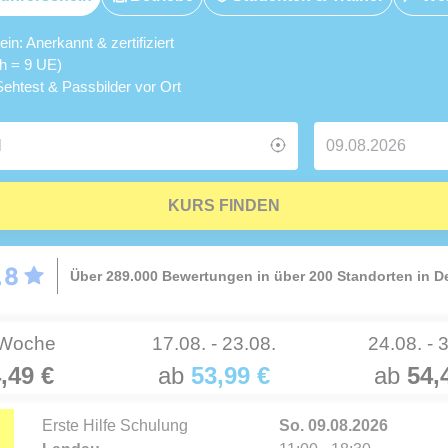
n: Anerkannt & zertifiziert
5h = 9 UE)
ehtest & Passbilder vor Ort
KURS FINDEN
Über 289.000 Bewertungen in über 200 Standorten in 
 Woche
17.08. - 23.08.
24.08. - 
,49 €
ab
53,99 €
ab
54,
Erste Hilfe Schulung
So. 09.08.2026