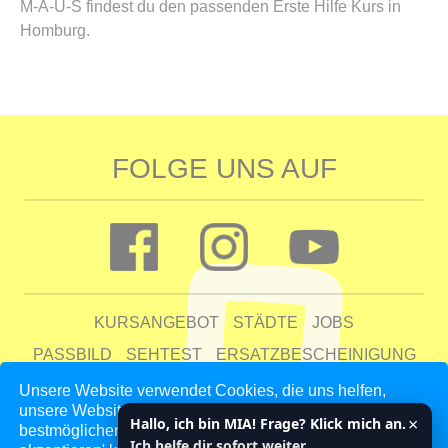
M-A-U-S findest du den passenden Erste Hilfe Kurs in
Homburg.
FOLGE UNS AUF
KURSANGEBOT
STÄDTE
JOBS
PASSBILD
SEHTEST
ERSATZBESCHEINIGUNG
FAQ
Unsere Website verwendet Cookies, die uns helfen,
unsere Website zu verbessern und unseren Kunden den
UNTERNEHMEN
KONTAKT
AGB
DATENSCHUTZ
×
Hallo, ich bin MIA! Frage? Klick mich an.
bestmöglichen Service zu bieten. Indem du auf 'Auswahl
IMPRESSUM
Ich helfe dir sofort weiter.