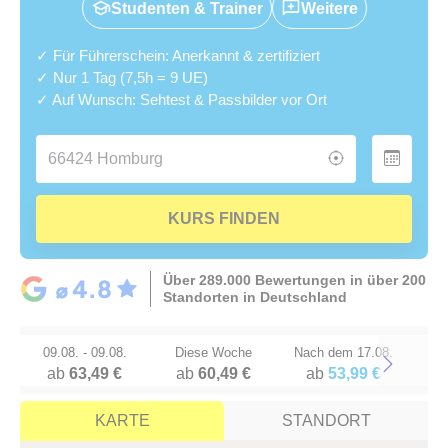
Studenten & Trainer
Weitere
✓ Für Führerschein: Anerkannt & zertifiziert
✓ Nur 1 Tag (7,5h = 9 UE)
✓ Auf Wunsch: Sehtest & Passbilder vor Ort
KURS FINDEN
Über 289.000 Bewertungen in über 200
Standorten in Deutschland
09.08. - 09.08.
Diese Woche
Nach dem 17.08.
ab
63,49 €
ab
60,49 €
ab
53,99 €
Next
KARTE
STANDORT