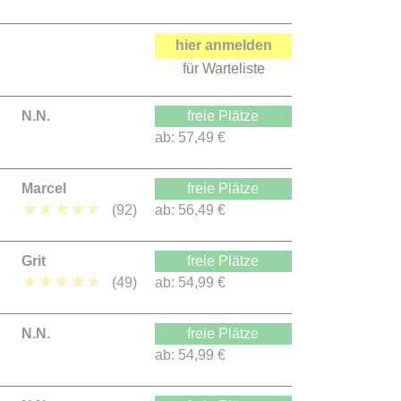
hier anmelden
für Warteliste
N.N.
freie Plätze
ab:
57,49 €
Marcel
freie Plätze
★
★
★
★
★
(92)
ab:
56,49 €
Grit
freie Plätze
★
★
★
★
★
(49)
ab:
54,99 €
N.N.
freie Plätze
ab:
54,99 €