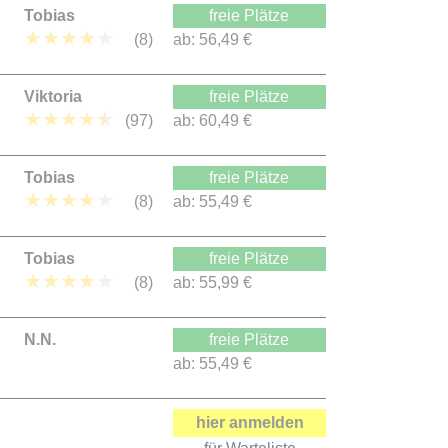
Tobias
freie Plätze
★
★
★
★
★
(8)
ab:
56,49 €
Viktoria
freie Plätze
★
★
★
★
★
(97)
ab:
60,49 €
Tobias
freie Plätze
★
★
★
★
★
(8)
ab:
55,49 €
Tobias
freie Plätze
★
★
★
★
★
(8)
ab:
55,99 €
N.N.
freie Plätze
ab:
55,49 €
hier anmelden