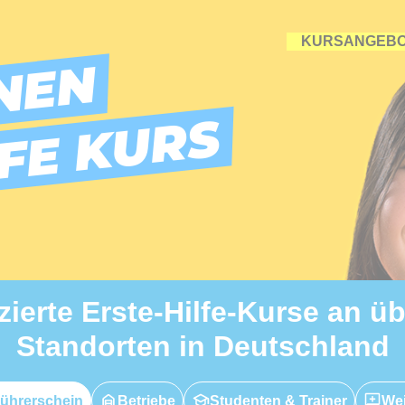
KURSANGEB
NEN
LFE KURS
izierte Erste-Hilfe-Kurse an ü
Standorten in Deutschland
ührerschein
Betriebe
Studenten & Trainer
Wei