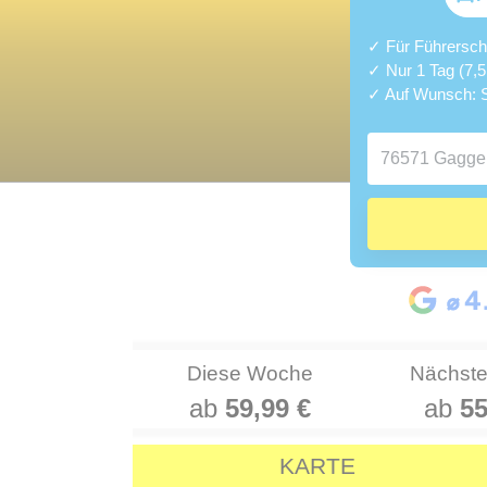
✓ Für Führerschei
✓ Nur 1 Tag (7,
✓ Auf Wunsch: S
Diese Woche
Nächst
ab
59,99 €
ab
55
KARTE