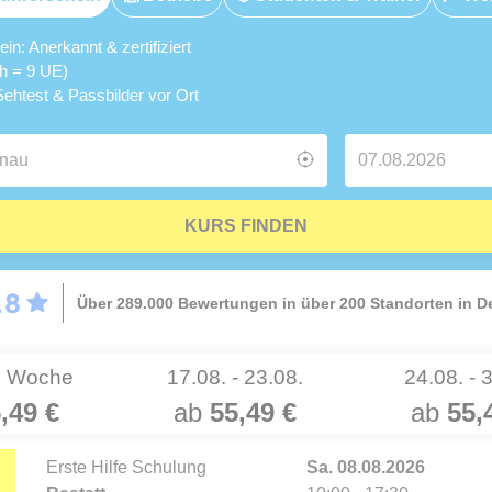
n: Anerkannt & zertifiziert
5h = 9 UE)
ehtest & Passbilder vor Ort
KURS FINDEN
Über 289.000 Bewertungen in über 200 Standorten in 
e Woche
17.08. - 23.08.
24.08. - 
,49 €
ab
55,49 €
ab
55,
Erste Hilfe Schulung
Sa. 08.08.2026