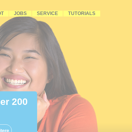
OT
JOBS
SERVICE
TUTORIALS
ber 200
tere