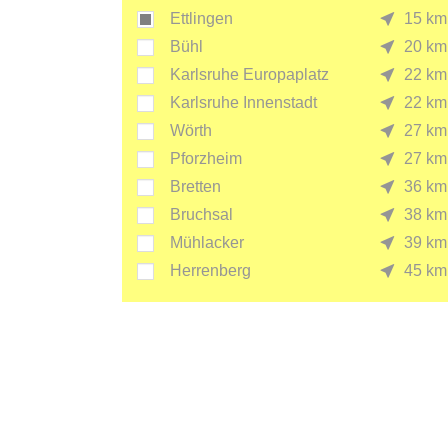
Ettlingen
15 km
Bühl
20 km
Karlsruhe Europaplatz
22 km
Karlsruhe Innenstadt
22 km
Wörth
27 km
Pforzheim
27 km
Bretten
36 km
Bruchsal
38 km
Mühlacker
39 km
Herrenberg
45 km