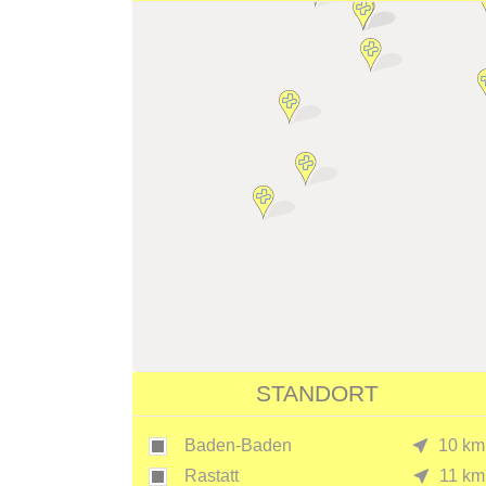
STANDORT
Baden-Baden
10 km
Rastatt
11 km