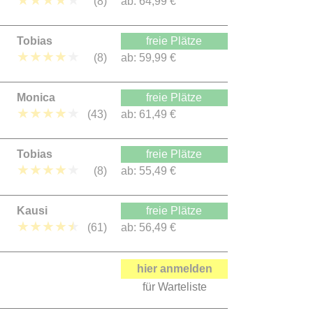
★
★
★
★
★
(8)
ab:
64,99 €
Tobias
freie Plätze
★
★
★
★
★
(8)
ab:
59,99 €
Monica
freie Plätze
★
★
★
★
★
(43)
ab:
61,49 €
Tobias
freie Plätze
★
★
★
★
★
(8)
ab:
55,49 €
Kausi
freie Plätze
★
★
★
★
★
(61)
ab:
56,49 €
hier anmelden
für Warteliste