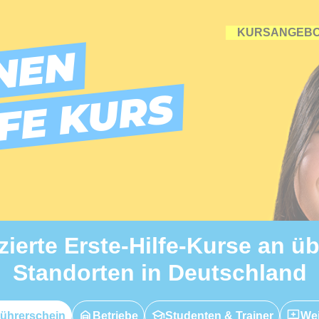
KURSANGEB
NEN
LFE KURS
izierte Erste-Hilfe-Kurse an ü
Standorten in Deutschland
ührerschein
Betriebe
Studenten & Trainer
Wei