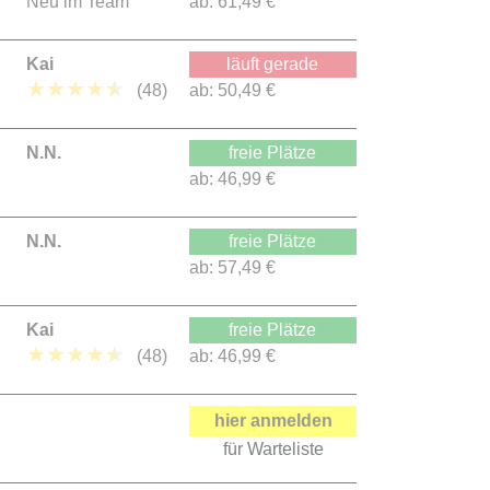
Neu im Team
ab:
61,49 €
Kai
läuft gerade
★
★
★
★
★
(48)
ab:
50,49 €
N.N.
freie Plätze
ab:
46,99 €
N.N.
freie Plätze
ab:
57,49 €
Kai
freie Plätze
★
★
★
★
★
(48)
ab:
46,99 €
hier anmelden
für Warteliste