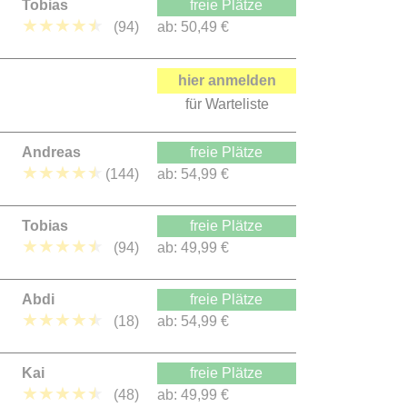
Tobias
freie Plätze
★
★
★
★
★
(94)
ab:
50,49 €
hier anmelden
für Warteliste
Andreas
freie Plätze
★
★
★
★
★
(144)
ab:
54,99 €
Tobias
freie Plätze
★
★
★
★
★
(94)
ab:
49,99 €
Abdi
freie Plätze
★
★
★
★
★
(18)
ab:
54,99 €
Kai
freie Plätze
★
★
★
★
★
(48)
ab:
49,99 €