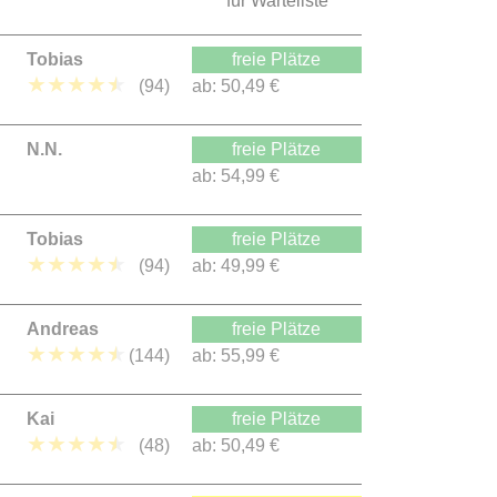
für Warteliste
Tobias
freie Plätze
★
★
★
★
★
(94)
ab:
50,49 €
N.N.
freie Plätze
ab:
54,99 €
Tobias
freie Plätze
★
★
★
★
★
(94)
ab:
49,99 €
Andreas
freie Plätze
★
★
★
★
★
(144)
ab:
55,99 €
Kai
freie Plätze
★
★
★
★
★
(48)
ab:
50,49 €