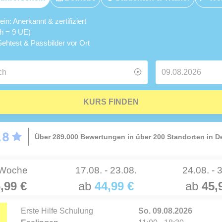
n: Anerkannt & zertifiziert
5h = 9 UE)
ehtest & Passbilder vor Ort
KURS FINDEN
Über 289.000 Bewertungen in über 200 Standorten in 
 Woche
17.08. - 23.08.
24.08. - 
,99 €
ab
44,99 €
ab
45,
Erste Hilfe Schulung
So. 09.08.2026