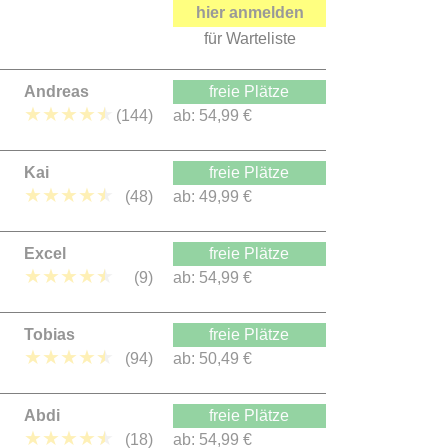
hier anmelden
für Warteliste
Andreas
freie Plätze
★
★
★
★
★
(144)
ab:
54,99 €
Kai
freie Plätze
★
★
★
★
★
(48)
ab:
49,99 €
Excel
freie Plätze
★
★
★
★
★
(9)
ab:
54,99 €
Tobias
freie Plätze
★
★
★
★
★
(94)
ab:
50,49 €
Abdi
freie Plätze
★
★
★
★
★
(18)
ab:
54,99 €