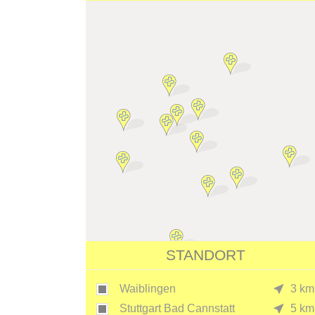
STANDORT
Waiblingen
3 km
Stuttgart Bad Cannstatt
5 km