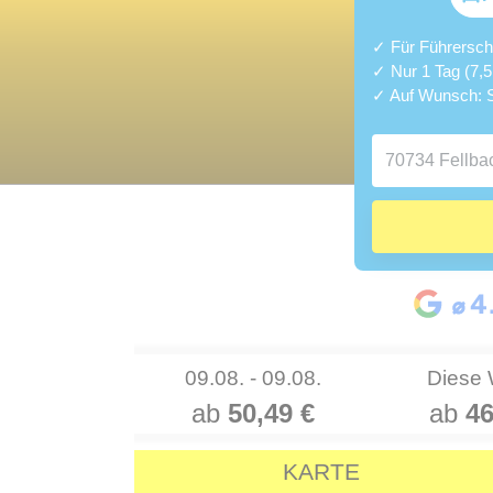
✓ Für Führerschei
✓ Nur 1 Tag (7,
✓ Auf Wunsch: S
09.08. - 09.08.
Diese
ab
50,49 €
ab
46
KARTE