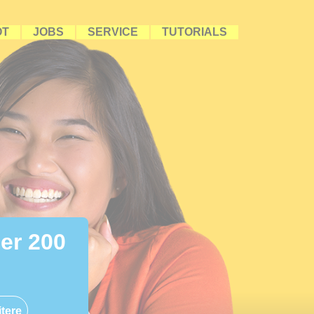
OT
JOBS
SERVICE
TUTORIALS
ber 200
tere