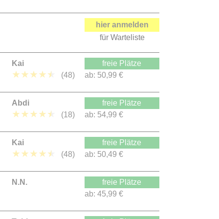
hier anmelden
für Warteliste
Kai
freie Plätze
★
★
★
★
★
(48)
ab:
50,99 €
Abdi
freie Plätze
★
★
★
★
★
(18)
ab:
54,99 €
Kai
freie Plätze
★
★
★
★
★
(48)
ab:
50,49 €
N.N.
freie Plätze
ab:
45,99 €