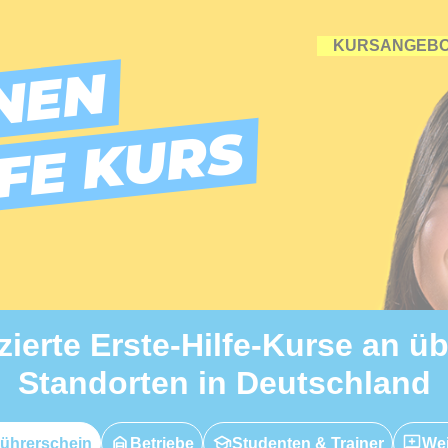
KURSANGEB
NEN
LFE KURS
izierte Erste-Hilfe-Kurse an ü
Standorten in Deutschland
ührerschein
Betriebe
Studenten & Trainer
Wei