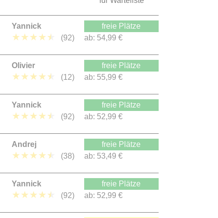
für Warteliste
Yannick
freie Plätze
★
★
★
★
★
(92)
ab:
54,99 €
Olivier
freie Plätze
★
★
★
★
★
(12)
ab:
55,99 €
Yannick
freie Plätze
★
★
★
★
★
(92)
ab:
52,99 €
Andrej
freie Plätze
★
★
★
★
★
(38)
ab:
53,49 €
Yannick
freie Plätze
★
★
★
★
★
(92)
ab:
52,99 €