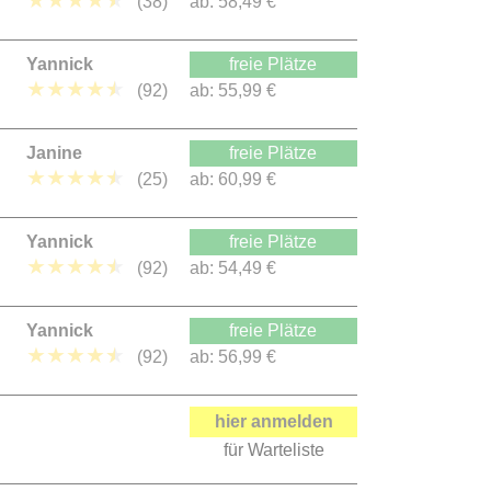
★
★
★
★
★
(38)
ab:
58,49 €
Yannick
freie Plätze
★
★
★
★
★
(92)
ab:
55,99 €
Janine
freie Plätze
★
★
★
★
★
(25)
ab:
60,99 €
Yannick
freie Plätze
★
★
★
★
★
(92)
ab:
54,49 €
Yannick
freie Plätze
★
★
★
★
★
(92)
ab:
56,99 €
hier anmelden
für Warteliste