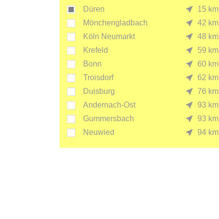
Düren
15 km
Mönchengladbach
42 km
Köln Neumarkt
48 km
Krefeld
59 km
Bonn
60 km
Troisdorf
62 km
Duisburg
76 km
Andernach-Ost
93 km
Gummersbach
93 km
Neuwied
94 km