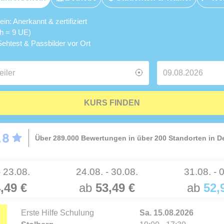
n: Anerkannt & zertifiziert
5h = 9 UE)
ehtest & Passbilder vor Ort
KURS FINDEN
Über 289.000 Bewertungen in über 200 Standorten in 
- 23.08.
24.08. - 30.08.
31.08. - 
,49 €
ab
53,49 €
ab
52,
Erste Hilfe Schulung
Sa. 15.08.2026